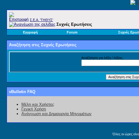
Σ.E.A. 'ΤΗΘΥΣ'
Συχνές Ερωτήσεις
Εγγραφή
Forum
Συχνές Ερωτ
Αναζήτηση στις Συχνές Ερωτήσεις
Αναζήτηση για λέξη / λέξεις:
vBulletin FAQ
Μέλη και Χρήστες
Γενική Χρήση
Ανάγνωση και Δημιουργία Μηνυμάτων
Όλες οι ώρες είν