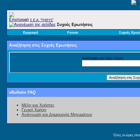
Σ.E.A. 'ΤΗΘΥΣ'
Συχνές Ερωτήσεις
Εγγραφή
Forum
Συχνές Ερωτ
Αναζήτηση στις Συχνές Ερωτήσεις
Αναζήτηση για λέξη / λέξεις:
vBulletin FAQ
Μέλη και Χρήστες
Γενική Χρήση
Ανάγνωση και Δημιουργία Μηνυμάτων
Όλες οι ώρες είν