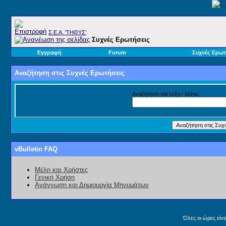
Σ.E.A. 'ΤΗΘΥΣ'
Συχνές Ερωτήσεις
Εγγραφή
Forum
Συχνές Ερωτ
Αναζήτηση στις Συχνές Ερωτήσεις
Αναζήτηση για λέξη / λέξεις:
vBulletin FAQ
Μέλη και Χρήστες
Γενική Χρήση
Ανάγνωση και Δημιουργία Μηνυμάτων
Όλες οι ώρες είν