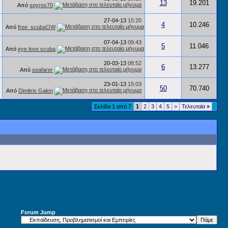
13
19.201
Από
spyros70
27-04-13
15:20
4
10.246
Από
free_scubaOW
07-04-13
09:43
5
11.046
Από
eye love scuba
20-03-13
08:52
6
13.277
Από
seafarer
23-01-13
15:03
50
70.740
Από
Dimitris Galon
Σελίδα 1 από 7
1
2
3
4
5
>
Τελευταία
»
Forum Jump