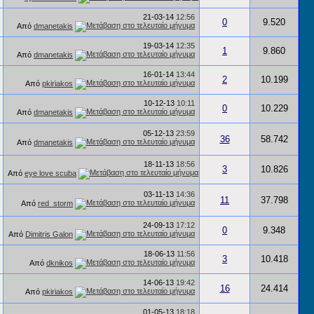
21-03-14
12:56
0
9.520
Από
dmanetakis
19-03-14
12:35
1
9.860
Από
dmanetakis
16-01-14
13:44
2
10.199
Από
pkiriakos
10-12-13
10:11
0
10.229
Από
dmanetakis
05-12-13
23:59
36
58.742
Από
dmanetakis
18-11-13
18:56
3
10.826
Από
eye love scuba
03-11-13
14:36
11
37.798
Από
red_storm
24-09-13
17:12
0
9.348
Από
Dimitris Galon
18-06-13
11:56
3
10.418
Από
dknikos
14-06-13
19:42
16
24.414
Από
pkiriakos
01-05-13
18:18