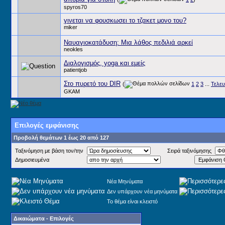
spyros70
γινεται να φουσκωσει το τζακετ μονο του?
miker
Ναυαγιοκατάδυση: Μια λάθος πεδιλιά αρκεί
neokles
Διαλογισμός, yoga και εμείς
patientjob
Στο πυρετό του DIR
(
1
2
3
...
Τελευ
GKAM
Επιλογές εμφάνισης
Προβολή θεμάτων 1 έως 20 από 127
Ταξινόμηση με βάση τον/την
Σειρά ταξινόμησης
Δημοσιευμένα
Νέα Μηνύματα
Δεν υπάρχουν νέα μηνύματα
Το θέμα είναι κλειστό
Δικαιώματα - Επιλογές