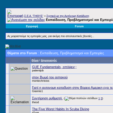
Σ.E.A. 'ΤΗΘΥΣ'
>
Σχετικά με την Αυτόνομη Κατάδυση
Εκπαίδευση, Προβληματισμοί και Εμπειρί
Εγγραφή
Forum
Ας μοιραστούμε τις εμπειρίες μας, για ακόμη πιο απολαυστικές βουτιές...
Θέματα στο Forum
: Εκπαίδευση, Προβληματισμοί και Εμπειρίες
Θέμα
/
Δημιουργός
GUE Fundamentals, απόψεις;;
patientjob
στον Βωμό του αστακού
montechristos
Γιατί η αυτονομη καταδυση στην Βορειο Αμερικη εχει τ
Giannis1
Συντήρηση ρυθμιστή.
(
1
2
)
theod
The Five Worst Habits In Scuba Diving
d1ver