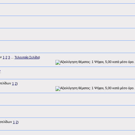
1
2
3
...
Τελευταία Σελίδα
)
w
1
2
)
1
2
)