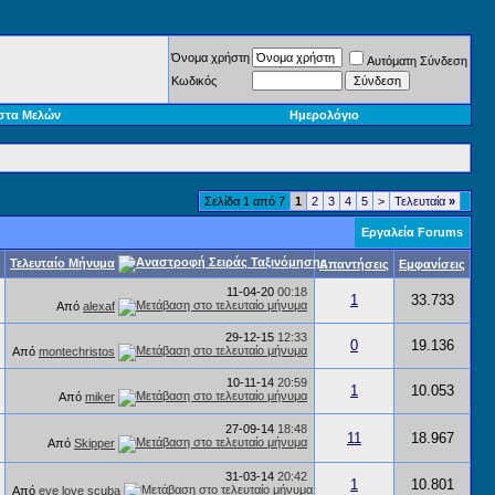
Όνομα χρήστη
Αυτόματη Σύνδεση
Κωδικός
στα Μελών
Ημερολόγιο
Σελίδα 1 από 7
1
2
3
4
5
>
Τελευταία
»
Εργαλεία Forums
Τελευταίο Μήνυμα
Απαντήσεις
Εμφανίσεις
11-04-20
00:18
1
33.733
Από
alexaf
29-12-15
12:33
0
19.136
Από
montechristos
10-11-14
20:59
1
10.053
Από
miker
27-09-14
18:48
11
18.967
Από
Skipper
31-03-14
20:42
1
10.801
Από
eye love scuba