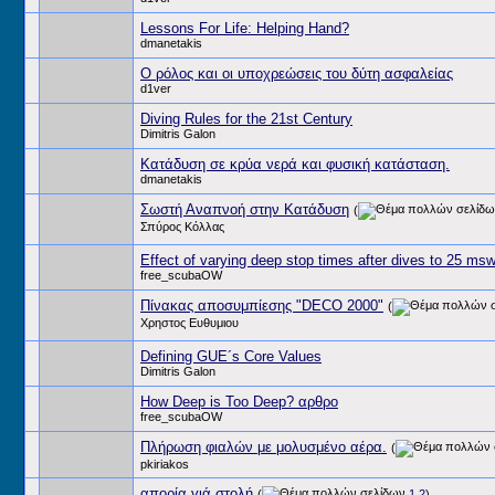
Lessons For Life: Helping Hand?
dmanetakis
Ο ρόλος και οι υποχρεώσεις του δύτη ασφαλείας
d1ver
Diving Rules for the 21st Century
Dimitris Galon
Kατάδυση σε κρύα νερά και φυσική κατάσταση.
dmanetakis
Σωστή Αναπνοή στην Κατάδυση
(
Σπύρος Κόλλας
Effect of varying deep stop times after dives to 25 ms
free_scubaOW
Πίνακας αποσυμπίεσης "DECO 2000"
(
Χρηστος Ευθυμιου
Defining GUE´s Core Values
Dimitris Galon
How Deep is Too Deep? αρθρο
free_scubaOW
Πλήρωση φιαλών με μολυσμένο αέρα.
(
pkiriakos
απορία γιά στολή
(
1
2
)