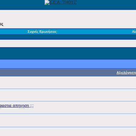
ες
Συχνές Ερωτήσεις
Λί
Αξιολόγηση
εραστια απηχηση ;;;