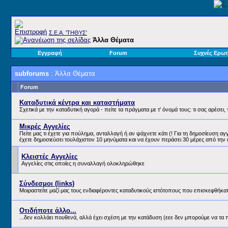
Σ.E.A. 'ΤΗΘΥΣ'
Άλλα Θέματα
Εγγραφή
Forum
Συχνές Ερωτ
subforums
: Άλλα Θέματα
Forum
Καταδυτικά κέντρα και καταστήματα
Σχετικά με την καταδυτική αγορά - πείτε τα πράγματα με τ' όνομά τους: τι σας αρέσει, τ
Μικρές Αγγελίες
Πείτε μας τι έχετε για πούλημα, ανταλλαγή ή αν ψάχνετε κάτι (! Για τη δημοσίευση αγ
έχετε δημοσιεύσει τουλάχιστον 10 μηνύματα και να έχουν περάσει 30 μέρες από την 
Κλειστές Αγγελίες
Αγγελίες στις οποίες η συναλλαγή ολοκληρώθηκε
Σύνδεσμοι (links)
Μοιραστείτε μαζί μας τους ενδιαφέροντες καταδυτικούς ιστότοπους που επισκεφθήκα
Οτιδήποτε άλλο...
...δεν κολλάει πουθενά, αλλά έχει σχέση με την κατάδυση (εεε δεν μπορούμε να τα