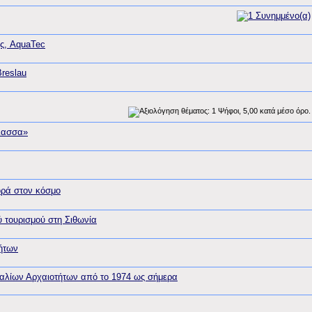
ς, AquaTec
reslau
άλασσα»
ορά στον κόσμο
ύ τουρισμού στη Σιθωνία
τήτων
Εναλίων Αρχαιοτήτων από το 1974 ως σήμερα