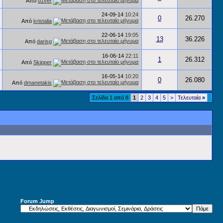
Από
d1ver
24-09-14
10:24
0
26.270
Από
kristalia
22-06-14
19:05
13
36.226
Από
darisg
16-06-14
22:11
1
26.312
Από
Skipper
16-05-14
10:20
0
26.080
Από
dmanetakis
Σελίδα 1 από 8
1
2
3
4
5
>
Τελευταία
»
Forum Jump