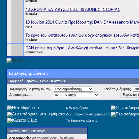
kristalia
40 ΧΡΟΝΙΑ ΚΑΤΑΔΥΣΕΙΣ ΣΕ 40 ΑΙΩΝΕΣ ΙΣΤΟΡΙΑΣ
kristalia
18 Ιουνίου 2014 Ομιλία Προέδρου της DAN Dr Alessandro Marr
alkis
Το έργο του ινστιτούτου εναλίων αρχαιολογικών ερευνών κατά 
kristalia
DAN online σεμινάριο : Aνταλλαγή αερίων , φυσαλίδες, θεωρ
dmanetakis
Επιλογές εμφάνισης
Προβολή θεμάτων 1 έως 20 από 143
Ταξινόμηση με βάση τον/την
Σειρά ταξινόμησης
Δημοσιευμένα
Νέα Μηνύματα
Δεν υπάρχουν νέα μηνύματα
Το θέμα είναι κλειστό
Δικαιώματα - Επιλογές
Δεν Μπορείτε
να δημοσιεύσετε νέα θέματα