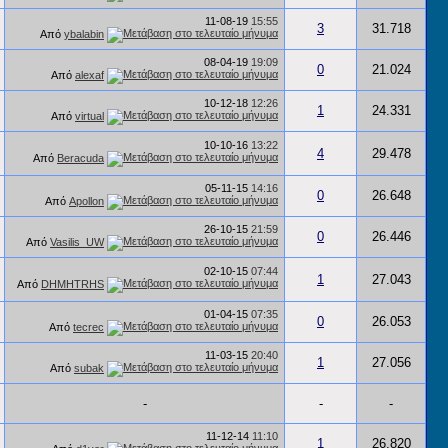
11-08-19
15:55
3
31.718
Από
ybalabin
08-04-19
19:09
0
21.024
Από
alexaf
10-12-18
12:26
1
24.331
Από
virtual
10-10-16
13:22
4
29.478
Από
Beracuda
05-11-15
14:16
0
26.648
Από
Apollon
26-10-15
21:59
0
26.446
Από
Vasilis_UW
02-10-15
07:44
1
27.043
Από
DHMHTRHS
01-04-15
07:35
0
26.053
Από
tecrec
11-03-15
20:40
1
27.056
Από
subak
-
-
-
11-12-14
11:10
1
26.820