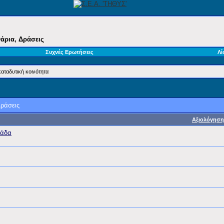
νάρια, Δράσεις
Συχνές Ερωτήσεις
Λί
καταδυτική κοινότητα
Δράσεις
Αξιολόγηση
λάδα