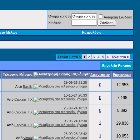
Όνομα χρήστη
Αυτόματη Σύνδεση
Κωδικός
στα Μελών
Ημερολόγιο
Σελίδα 1 από 8
1
2
3
4
5
>
Τελευταία
»
Εργαλεία Forums
Τελευταίο Μήνυμα
Απαντήσεις
Εμφανίσεις
29-09-25
21:28
0
12.953
Από
Basilis
10-10-24
20:33
0
7.198
Από
Captain_HX
25-09-24
10:13
0
5.892
Από
Captain_HX
05-05-24
13:30
2
29.836
Από
Captain_HX
26-09-23
23:42
1
10.053
Από
virtual