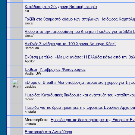
Κατάδυση στη Σϋγχρονη Ναυτική Ιστορία
sid
Ταξίδι στο θαυμαστό κόσμο των σπηλαίων, Ισίδωρος Καμπόλη
alexaf
Video από την παρουσίαση του Δημήτρη Γκαλών για το SMS B
alexaf
Διεθνές Συνέδριο για τα '100 Χρόνια Ναυάγια Κέας´
Beracuda
Eκθεση με τίτλο: «Με μια ανάσα: Η Ελλάδα κάτω από την θ
Apollon
Έκθεση Υποβρύχιας Φωτογραφίας
Vasilis_UW
«Drops of Breath» Μια υποβρύχια παράσταση χορού για 1η φ
Lepidas
Ημερίδα: Καταδυτικές διαδρομές και ανάπτυξη του καταδυτικο
tecrec
Ημερίδα για τις δραστηριότητες της Εφορείας Εναλίων Αρχαιο
kristalia
Μεταφέρθηκε:
Ημερίδα για τις δραστηριότητες της Εφορείας 
kristalia
Επιστροφή στα Αντικύθηρα