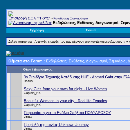
Σ.E.A. 'ΤΗΘΥΣ'
>
Καταδυτική Επικαιρότητα
Εκδηλώσεις, Εκθέσεις, Διαγωνισμοί, Σεμι
Εγγραφή
Forum
Δελτία τύπου για ...'στεγνές' επαφές που μας φέρνουν πιο κοντά και μεγαλώνουν την 
Θέματα στο Forum
: Εκδηλώσεις, Εκθέσεις, Διαγωνισμοί, Σεμινάρια, 
Θέμα
/
Δημιουργός
3ο Συνέδριο Τεχνικής Κατάδυσης HUE - Ahmed Gabr στην Ελ
Basilis
Sexy Girls from your town for night - Live Women
Captain_HX
Beautiful Womans in your city - Real-life Females
Captain_HX
Παρουσίαση για το Ενάλιο Σπήλαιο ΠΟΛΥΔΡΟΣΟΥ
virtual
Προβολή της ταινίας Unknown Journey
virtual