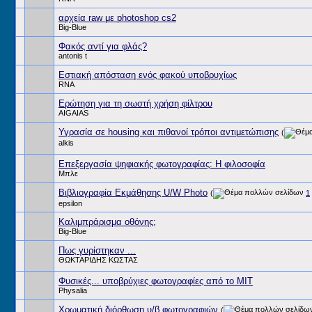
αρχεία raw με photoshop cs2
Big-Blue
Φακός αντί για φλάς?
antonis t
Εστιακή απόσταση ενός φακού υποβρυχίως
RNA
Ερώτηση για τη σωστή χρήση φίλτρου
AIGAIAS
Υγρασία σε housing και πιθανοί τρόποι αντιμετώπισης
(
alkis
Επεξεργασία ψηφιακής φωτογραφίας: Η φιλοσοφία
Μπλε
Βιβλιογραφία Εκμάθησης U/W Photo
(
1
epsilon
Καλιμπράρισμα οθόνης;
Big-Blue
Πως γυρίστηκαν ...
ΘΩΚΤΑΡΙΔΗΣ ΚΩΣΤΑΣ
Φυσικές... υποβρύχιες φωτογραφίες από το ΜΙΤ
Physalia
Χρωματική διόρθωση υ/β φωτογραφιών
(