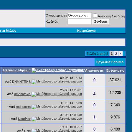
Όνομα χρήστη
Αυτόματη Σύνδεση
Κωδικός
στα Μελών
Ημερολόγιο
Σελίδα 1 από 2
1
2
>
Εργαλεία Forums
Τελευταίο Μήνυμα
Απαντήσεις
Εμφανίσεις
09-08-18
13:13
0
37.621
Από
DHMHTRHS
25-06-17
20:01
7
12.238
Από
dmanatakis
11-10-14
16:59
0
7.640
Από
red_storm
31-03-12
00:48
1
9.876
Από
Ναυτίλος
19-05-10
06:57
0
8.488
Από
RNA