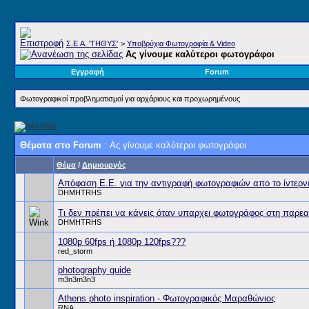
Σ.E.A. 'ΤΗΘΥΣ'
>
Υποβρύχια Φωτογραφία & Video
Ας γίνουμε καλύτεροι φωτογράφοι
Εγγραφή
Forum
Φωτογραφικοί προβληματισμοί για αρχάριους και προχωρημένους
Θέματα στο Forum
: Ας γίνουμε καλύτεροι φωτογράφοι
Θέμα
/
Δημιουργός
Απόφαση Ε.Ε. για την αντιγραφή φωτογραφιών απο το ίντερν
DHMHTRHS
Τι δεν πρέπει να κάνεις όταν υπαρχει φωτογράφος στη παρεα
DHMHTRHS
1080p 60fps ή 1080p 120fps???
red_storm
photography guide
m3n3m3n3
Athens photo inspiration - Φωτογραφικός Μαραθώνιος
RNA