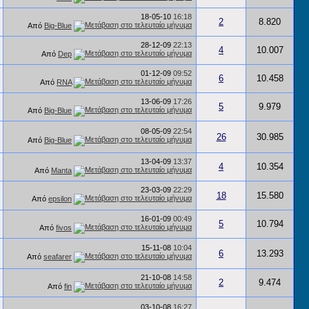
18-05-10
16:18
2
8.820
Από
Big-Blue
28-12-09
22:13
4
10.007
Από
Dep
01-12-09
09:52
6
10.458
Από
RNA
13-06-09
17:26
5
9.979
Από
Big-Blue
08-05-09
22:54
26
30.985
Από
Big-Blue
13-04-09
13:37
4
10.354
Από
Manta
23-03-09
22:29
18
15.580
Από
epsilon
16-01-09
00:49
5
10.794
Από
fivos
15-11-08
10:04
6
13.293
Από
seafarer
21-10-08
14:58
2
9.474
Από
fin
03-10-08
16:27