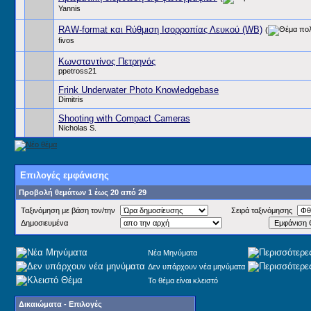
Yannis
RAW-format και Rύθμιση Iσορροπίας Λευκού (WB)
(
fivos
Κωνσταντίνος Πετρηνός
ppetross21
Frink Underwater Photo Knowledgebase
Dimitris
Shooting with Compact Cameras
Nicholas S.
Επιλογές εμφάνισης
Προβολή θεμάτων 1 έως 20 από 29
Ταξινόμηση με βάση τον/την
Σειρά ταξινόμησης
Δημοσιευμένα
Νέα Μηνύματα
Δεν υπάρχουν νέα μηνύματα
Το θέμα είναι κλειστό
Δικαιώματα - Επιλογές