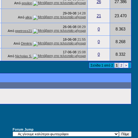
26
27.386
Από
epsilon
29-09-08
14:28
21
23.470
Από
alkis
26-06-08
08:29
0
8.363
Από
ppetross21
18-06-08
21:55
0
8.268
Από
Dimitris
17-06-08
15:08
0
8.332
Από
Nicholas S.
Σελίδα 1 από 2
1
2
>
Forum Jump