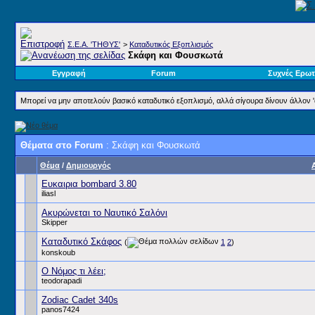
Σ.E.A. 'ΤΗΘΥΣ'
>
Καταδυτικός Εξοπλισμός
Σκάφη και Φουσκωτά
Εγγραφή
Forum
Συχνές Ερωτ
Μπορεί να μην αποτελούν βασικό καταδυτικό εξοπλισμό, αλλά σίγουρα δίνουν άλλον 'α
Θέματα στο Forum
: Σκάφη και Φουσκωτά
Θέμα
/
Δημιουργός
Ευκαιρια bombard 3.80
iliasl
Ακυρώνεται το Ναυτικό Σαλόνι
Skipper
Καταδυτικό Σκάφος
(
1
2
)
konskoub
Ο Νόμος τι λέει;
teodorapadi
Zodiac Cadet 340s
panos7424