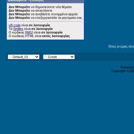
Δικαιώματα - Επιλογές
Δεν Μπορείτε
να δημοσιεύσετε νέα θέματα
Δεν Μπορείτε
να απαντήσετε
Δεν Μπορείτε
να ανεβάσετε συνημμένα αρχεία
Δεν Μπορείτε
να επεξεργαστείτε τα μηνύματα σας
vB code
είναι
σε λειτουργία
Τα
Smilies
είναι
σε λειτουργία
Ο κώδικας
[IMG]
είναι
σε λειτουργία
Ο κώδικας HTML είναι
εκτός λειτουργίας
Όλες οι ώρες είν
Powered b
Copyright ©2000