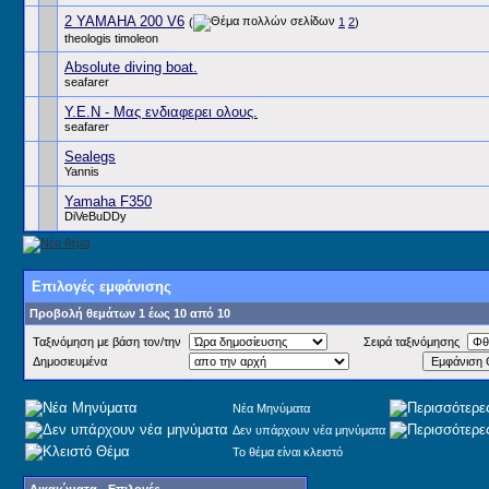
2 YAMAHA 200 V6
(
1
2
)
theologis timoleon
Absolute diving boat.
seafarer
Υ.Ε.Ν - Μας ενδιαφερει ολους.
seafarer
Sealegs
Yannis
Yamaha F350
DiVeBuDDy
Επιλογές εμφάνισης
Προβολή θεμάτων 1 έως 10 από 10
Ταξινόμηση με βάση τον/την
Σειρά ταξινόμησης
Δημοσιευμένα
Νέα Μηνύματα
Δεν υπάρχουν νέα μηνύματα
Το θέμα είναι κλειστό