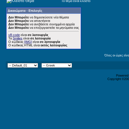
Το θέμα είναι κλειστό
Δικαιώματα - Επιλογές
Δεν Μπορείτε
να δημοσιεύσετε νέα θέματα
Δεν Μπορείτε
να απαντήσετε
Δεν Μπορείτε
να ανεβάσετε συνημμένα αρχεία
Δεν Μπορείτε
να επεξεργαστείτε τα μηνύματα σας
vB code
είναι
σε λειτουργία
Τα
Smilies
είναι
σε λειτουργία
Ο κώδικας
[IMG]
είναι
σε λειτουργία
Ο κώδικας HTML είναι
εκτός λειτουργίας
Όλες οι ώρες είν
Powered b
Copyright ©2000