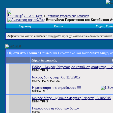
Σ.E.A. 'ΤΗΘΥΣ'
>
Σχετικά με την Αυτόνομη Κατάδυση
Επικίνδυνα Περιστατικά και Καταδυτικά 
Εγγραφή
Forum
Συχνές Ερωτ
Διαβάσατε για κάποιο καταδυτικό ατύχημα? Σας έτυχε κάποιο επικίνδυνο περιστατικό? Β
Θέματα στο Forum
: Επικίνδυνα Περιστατικά και Καταδυτικά Ατυχήμα
Θέμα
/
Δημιουργός
Ρόδος _ Νεκρός 29χρονος σε κατάδυση αναψυχής. _ 
DHMHTRHS
Νεκρός δύτης στην Χιο 11/8/2017
ΜΩΡΑΙΤΗΣ ΧΡΗΣΤΟΣ
Η ματαιοτητα της σημαδουρας !!!!
MICHALIS
Νεκρός δύτης - Ιχθυοκαλλιέργειες "Νηρέας" 6/10/2015
DHMHTRHS
Παρουσίασε τη νόσο των δυτών
Manta