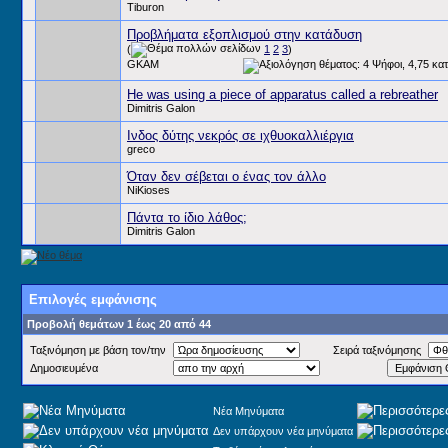
Tiburon
Προβλήματα εξοπλισμού στην κατάδυση
(
1
2
3
)
GKAM
He was using a piece of apparatus called a rebreather
Dimitris Galon
Ινδος δύτης νεκρός σε ιχθυοκαλλιέργια
greco
Όταν δεν σέβεται ο ένας τον άλλο
NiKioses
Πάντα το ίδιο λάθος;
Dimitris Galon
Επιλογές εμφάνισης
Προβολή θεμάτων 1 έως 20 από 44
Ταξινόμηση με βάση τον/την
Σειρά ταξινόμησης
Δημοσιευμένα
Νέα Μηνύματα
Δεν υπάρχουν νέα μηνύματα