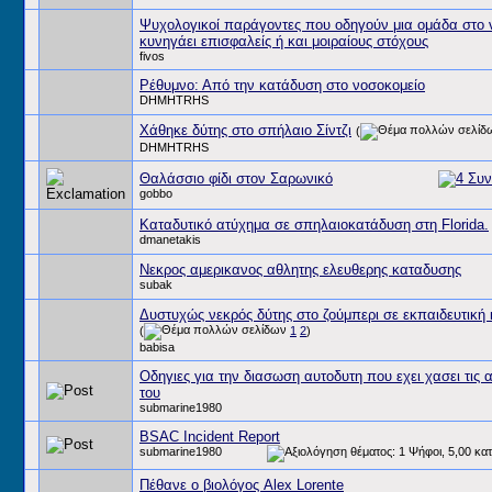
Ψυχολογικοί παράγοντες που οδηγούν μια ομάδα στο 
κυνηγάει επισφαλείς ή και μοιραίους στόχους
fivos
Ρέθυμνο: Από την κατάδυση στο νοσοκομείο
DHMHTRHS
Χάθηκε δύτης στο σπήλαιο Σίντζι
(
DHMHTRHS
Θαλάσσιο φίδι στον Σαρωνικό
gobbo
Καταδυτικό ατύχημα σε σπηλαιοκατάδυση στη Florida.
dmanetakis
Νεκρος αμερικανος αθλητης ελευθερης καταδυσης
subak
Δυστυχώς νεκρός δύτης στο ζούμπερι σε εκπαιδευτική
(
1
2
)
babisa
Οδηγιες για την διασωση αυτοδυτη που εχει χασει τις 
του
submarine1980
BSAC Incident Report
submarine1980
Πέθανε ο βιολόγος Alex Lorente