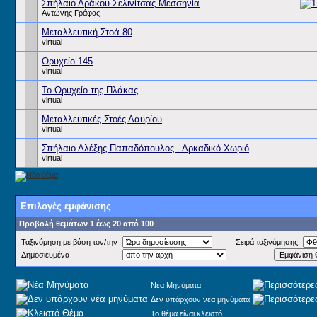
Σπήλαιο Δράκου-Σελινίτσας Μεσσηνία
Αντώνης Γράφας
Μεταλλευτική Στοά 80
virtual
Ορυχείο 145
virtual
Το Ορυχείο της Πλάκας
virtual
Μεταλλευτικές Στοές Λαυρίου
virtual
Σπήλαιο Αλέξης Παπαδόπουλος - Αρκαδικό Χωριό
virtual
Επιλογές εμφάνισης
Προβολή θεμάτων 1 έως 20 από 100
Ταξινόμηση με βάση τον/την
Σειρά ταξινόμησης
Δημοσιευμένα
Νέα Μηνύματα
Δεν υπάρχουν νέα μηνύματα
Το θέμα είναι κλειστό