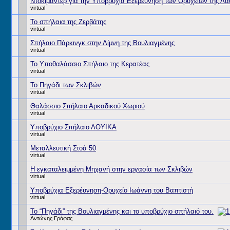
Ντοκιμαντέρ για την Υποβρύχια Εξερεύνηση των Ορυχείων της Λα
virtual
Το σπήλαια της Ζερβάτης
virtual
Σπήλαιο Πάρκινγκ στην Λίμνη της Βουλιαγμένης
virtual
Το Υποθαλάσσιο Σπήλαιο της Κερατέας
virtual
Το Πηγάδι των Σκλιβών
virtual
Θαλάσσιο Σπήλαιο Αρκαδικού Χωριού
virtual
Υποβρύχιο Σπήλαιο ΛΟΥΙΚΑ
virtual
Μεταλλευτική Στοά 50
virtual
Η εγκαταλειμμένη Μηχανή στην εργασία των Σκλιβών
virtual
Υποβρύχια Εξερέυνηση-Ορυχείο Ιωάννη του Βαπτιστή
virtual
Το “Πηγάδι” της Βουλιαγμένης και το υποβρύχιο σπήλαιό του.
Αντώνης Γράφας