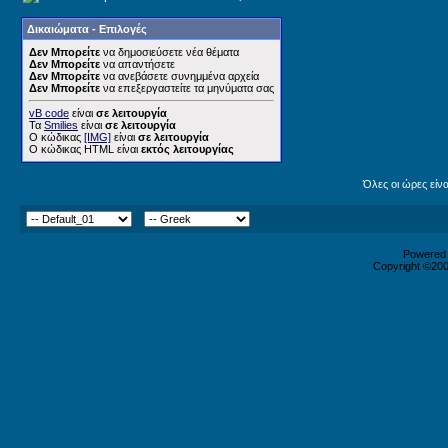
Δικαιώματα - Επιλογές
Δεν Μπορείτε
να δημοσιεύσετε νέα θέματα
Δεν Μπορείτε
να απαντήσετε
Δεν Μπορείτε
να ανεβάσετε συνημμένα αρχεία
Δεν Μπορείτε
να επεξεργαστείτε τα μηνύματα σας
vB code
είναι
σε λειτουργία
Τα
Smilies
είναι
σε λειτουργία
Ο κώδικας
[IMG]
είναι
σε λειτουργία
Ο κώδικας HTML είναι
εκτός λειτουργίας
Όλες οι ώρες είν
Powered b
Copyright ©2000