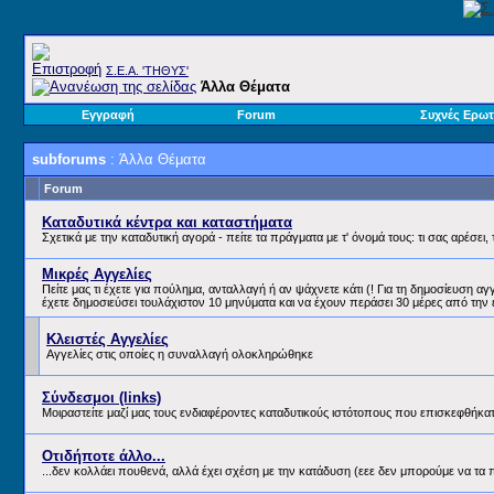
Σ.E.A. 'ΤΗΘΥΣ'
Άλλα Θέματα
Εγγραφή
Forum
Συχνές Ερωτ
subforums
: Άλλα Θέματα
Forum
Καταδυτικά κέντρα και καταστήματα
Σχετικά με την καταδυτική αγορά - πείτε τα πράγματα με τ' όνομά τους: τι σας αρέσει, τ
Μικρές Αγγελίες
Πείτε μας τι έχετε για πούλημα, ανταλλαγή ή αν ψάχνετε κάτι (! Για τη δημοσίευση αγ
έχετε δημοσιεύσει τουλάχιστον 10 μηνύματα και να έχουν περάσει 30 μέρες από την 
Κλειστές Αγγελίες
Αγγελίες στις οποίες η συναλλαγή ολοκληρώθηκε
Σύνδεσμοι (links)
Μοιραστείτε μαζί μας τους ενδιαφέροντες καταδυτικούς ιστότοπους που επισκεφθήκα
Οτιδήποτε άλλο...
...δεν κολλάει πουθενά, αλλά έχει σχέση με την κατάδυση (εεε δεν μπορούμε να τα