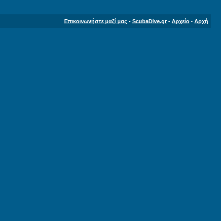
Επικοινωνήστε μαζί μας
-
ScubaDive.gr
-
Αρχείο
-
Αρχή