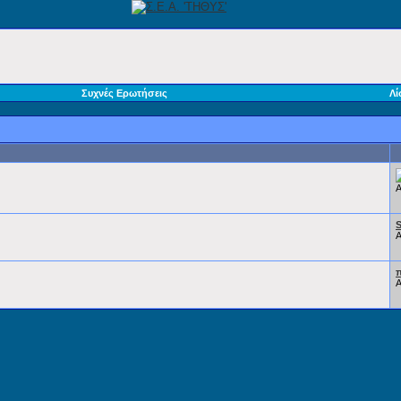
Συχνές Ερωτήσεις
Λί
S
π