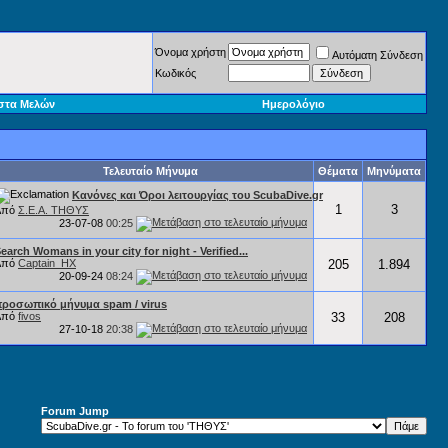
Όνομα χρήστη
Αυτόματη Σύνδεση
Κωδικός
στα Μελών
Ημερολόγιο
Τελευταίο Μήνυμα
Θέματα
Μηνύματα
Κανόνες και Όροι λειτουργίας του ScubaDive.gr
1
3
Από
Σ.Ε.Α. ΤΗΘΥΣ
23-07-08
00:25
earch Womans in your city for night - Verified...
Από
Captain_HX
205
1.894
20-09-24
08:24
ροσωπικό μήνυμα spam / virus
Από
fivos
33
208
27-10-18
20:38
Forum Jump