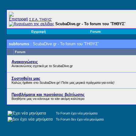
Σ.E.A. 'ΤΗΘΥΣ'
ScubaDive.gr - Το forum του 'ΤΗΘΥΣ'
Εγγραφή
Forum
subforums
: ScubaDive.gr - Το forum του 'ΤΗΘΥΣ'
Forum
Ανακοινώσεις
Ανακοινώσεις σχετικά με το ScubaDive.gr
Συστηθείτε μας
Καλώς ήρθατε στο ScubaDive.gr! Πείτε μας μερικά πράγματα για εσάς!
Προβλήματα και προτάσεις βελτίωσης
Βοηθήστε μας να κάνουμε το site ακόμη καλύτερο
Το Forum έχει νέα μηνύματα
Το Forum δεν έχει νέα μηνύματα