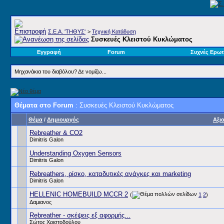
Σ.E.A. 'ΤΗΘΥΣ'
>
Τεχνική Κατάδυση
Συσκευές Κλειστού Κυκλώματος
Εγγραφή
Forum
Συχνές Ερωτ
Μηχανάκια του διαβόλου? Δε νομίζω...
Θέματα στο Forum
: Συσκευές Κλειστού Κυκλώματος
Θέμα
/
Δημιουργός
Αξι
Rebreather & CO2
Dimitris Galon
Understanding Oxygen Sensors
Dimitris Galon
Rebreathers, ρίσκο, καταδυτικές ανάγκες και marketing
Dimitris Galon
HELLENIC HOMEBUILD MCCR 2
(
1
2
)
Δαμιανος
Rebreather - σκέψεις εξ αφορμής...
Σώτος Χριστοδούλου