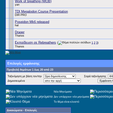
Work of breathing (WOB)
yan
TDI Megalodon Course Presentation
DIR-PRO
Poseidon Mk6 released
hal
Drager
Thanos
Εκπαίδευση σε Rebreathers
(
1
2
3
)
Thanos
Επιλογές εμφάνισης
Προβολή θεμάτων 1 έως 20 από 23
Ταξινόμηση με βάση τον/την
Σειρά ταξινόμησης
Δημοσιευμένα
Νέα Μηνύματα
Δεν υπάρχουν νέα μηνύματα
Το θέμα είναι κλειστό
Δικαιώματα - Επιλογές