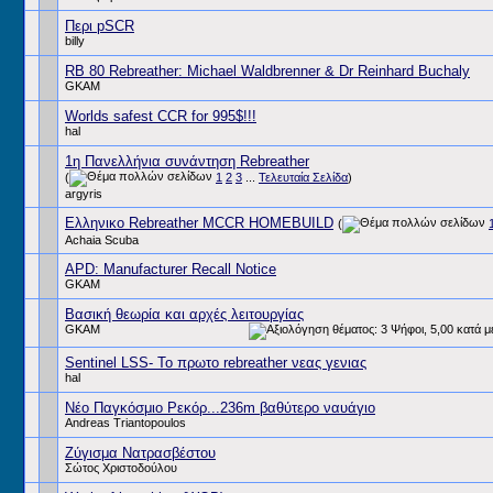
Περι pSCR
billy
RB 80 Rebreather: Michael Waldbrenner & Dr Reinhard Buchaly
GKAM
Worlds safest CCR for 995$!!!
hal
1η Πανελλήνια συνάντηση Rebreather
(
1
2
3
...
Τελευταία Σελίδα
)
argyris
Ελληνικο Rebreather MCCR HOMEBUILD
(
Achaia Scuba
APD: Manufacturer Recall Notice
GKAM
Βασική θεωρία και αρχές λειτουργίας
GKAM
Sentinel LSS- Το πρωτο rebreather νεας γενιας
hal
Νέο Παγκόσμιο Ρεκόρ...236m βαθύτερο ναυάγιο
Andreas Triantopoulos
Ζύγισμα Νατρασβέστου
Σώτος Χριστοδούλου