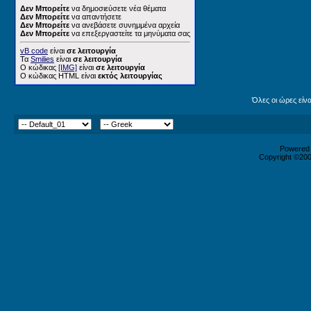
Δεν Μπορείτε
να δημοσιεύσετε νέα θέματα
Δεν Μπορείτε
να απαντήσετε
Δεν Μπορείτε
να ανεβάσετε συνημμένα αρχεία
Δεν Μπορείτε
να επεξεργαστείτε τα μηνύματα σας
vB code
είναι
σε λειτουργία
Τα
Smilies
είναι
σε λειτουργία
Ο κώδικας
[IMG]
είναι
σε λειτουργία
Ο κώδικας HTML είναι
εκτός λειτουργίας
Όλες οι ώρες είν
Powered b
Copyright ©2000