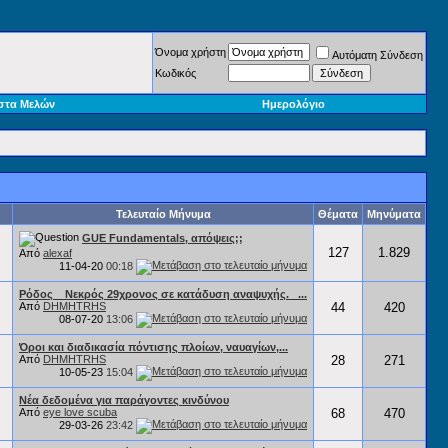
Όνομα χρήστη
Αυτόματη Σύνδεση
Κωδικός
στα Μελών
Ημερολόγιο
Τελευταίο Μήνυμα
Θέματα
Μηνύματα
GUE Fundamentals, απόψεις;;
127
1.829
Από
alexaf
11-04-20
00:18
Ρόδος _ Νεκρός 29χρονος σε κατάδυση αναψυχής. _...
Από
DHMHTRHS
44
420
08-07-20
13:06
Όροι και διαδικασία πόντισης πλοίων, ναυαγίων,...
Από
DHMHTRHS
28
271
10-05-23
15:04
Νέα δεδομένα για παράγοντες κινδύνου
Από
eye love scuba
68
470
29-03-26
23:42