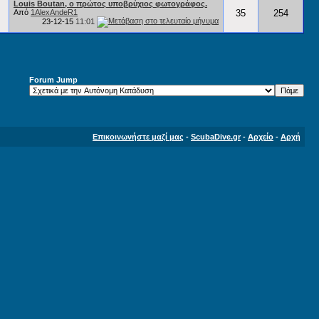
Louis Boutan, ο πρώτος υποβρύχιος φωτογράφος.
Από
1AlexAndeR1
35
254
23-12-15
11:01
Forum Jump
Επικοινωνήστε μαζί μας
-
ScubaDive.gr
-
Αρχείο
-
Αρχή