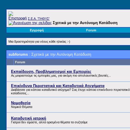
Σ.E.A. 'ΤΗΘΥΣ'
Σχετικά με την Αυτόνομη Κατάδυση
Εγγραφή
Forum
Μια δραστηριότητα για νέους κάθε ηλικίας :-)
subforums
: Σχετικά με την Αυτόνομη Κατάδυση
Forum
Εκπαίδευση, Προβληματισμοί και Εμπειρίες
Ας μοιραστούμε τις εμπειρίες μας, για ακόμη πιο απολαυστικές βουτιές...
Επικίνδυνα Περιστατικά και Καταδυτικά Ατυχήματα
Διαβάσατε για κάποιο καταδυτικό ατύχημα? Σας έτυχε κάποιο επικίνδυνο περιστατικό?
καταδύσεις...
Νομοθεσία
Νομικά Θέματα
Καταδυτική ιατρική
Γιατροί δεν είμαστε, αλλά ορισμένα θέματα τα συζητάμε