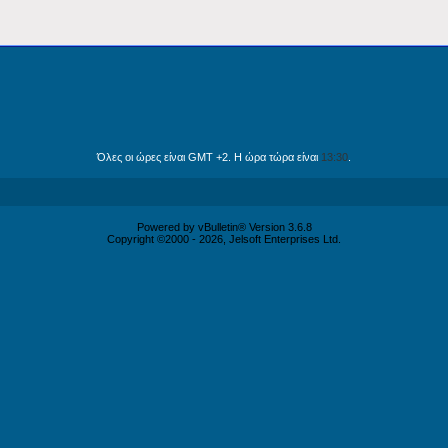
Όλες οι ώρες είναι GMT +2. Η ώρα τώρα είναι
13:30
.
Powered by vBulletin® Version 3.6.8
Copyright ©2000 - 2026, Jelsoft Enterprises Ltd.