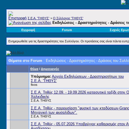
Σ.E.A. 'ΤΗΘΥΣ'
>
Ο Σύλλογος 'ΤΗΘΥΣ'
Εκδηλώσεις - Δραστηριότητες - Δράσεις 
Εγγραφή
Forum
Συχνές Ερωτ
Ενημερωθείτε για τις δραστηριότητες του Συλλόγου. Οι προτάσεις σας είναι πάντα ευπρ
Θέματα στο Forum
: Εκδηλώσεις - Δραστηριότητες - Δράσεις του Συλλ
Θέμα
/
Δημιουργός
Υπόμνημα:
Αρχείο Εκδηλώσεων - Δραστηριοτήτων του
Σ.Ε.Α. 'ΤΗΘΥΣ'
fivos
Σ.Ε.Α. Τηθύς 12.09. - 19.09.2026 κατασυτικό ταξίδι στην
Χαλκιδικής
Σ.Ε.Α. ΤΗΘΥΣ
Σ.Ε.Α. Τηθύς - παρουσίαση "φυσική των κταδύσεων-Grandi
Μηχανική των φυσαλίδων".
Σ.Ε.Α. ΤΗΘΥΣ
Σ.Ε.Α. Τηθύς - 05.07.2026 Υποβρύχιος καθαρισμός στον Α
Αναβύσσου