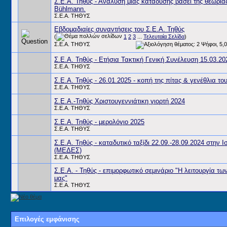
Σ.Ε.Α. Τηθύς - Ανάλυση μιας κατάδυσης βάσει της θεωρίας
Bühlmann.
Σ.Ε.Α. ΤΗΘΥΣ
Εβδομαδιαίες συναντήσεις του Σ.Ε.Α. Τηθύς
(
1
2
3
...
Τελευταία Σελίδα
)
Σ.Ε.Α. ΤΗΘΥΣ
Σ.Ε.Α. Τηθύς - Ετήσια Τακτική Γενική Συνέλευση 15.03.20
Σ.Ε.Α. ΤΗΘΥΣ
Σ.Ε.Α. Τηθύς - 26.01.2025 - κοπή της πίτας & γενέθλια τ
Σ.Ε.Α. ΤΗΘΥΣ
Σ.Ε.Α.-Τηθύς Χριστουγεννιάτικη γιορτή 2024
Σ.Ε.Α. ΤΗΘΥΣ
Σ.Ε.Α. Τηθύς - μερολόγιο 2025
Σ.Ε.Α. ΤΗΘΥΣ
Σ.Ε.Α. Τηθύς - καταδυτικό ταξίδι 22.09.-28.09.2024 στην 
(ΜΕΔΕΣ)
Σ.Ε.Α. ΤΗΘΥΣ
Σ.Ε.Α. - Τηθύς - επιμορφωτικό σεμινάριο "H λειτουργία τ
μας"
Σ.Ε.Α. ΤΗΘΥΣ
Επιλογές εμφάνισης