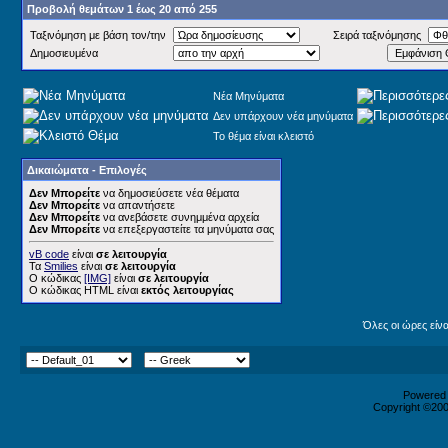
Προβολή θεμάτων 1 έως 20 από 255
Ταξινόμηση με βάση τον/την
Σειρά ταξινόμησης
Δημοσιευμένα
Νέα Μηνύματα
Δεν υπάρχουν νέα μηνύματα
Το θέμα είναι κλειστό
Δικαιώματα - Επιλογές
Δεν Μπορείτε
να δημοσιεύσετε νέα θέματα
Δεν Μπορείτε
να απαντήσετε
Δεν Μπορείτε
να ανεβάσετε συνημμένα αρχεία
Δεν Μπορείτε
να επεξεργαστείτε τα μηνύματα σας
vB code
είναι
σε λειτουργία
Τα
Smilies
είναι
σε λειτουργία
Ο κώδικας
[IMG]
είναι
σε λειτουργία
Ο κώδικας HTML είναι
εκτός λειτουργίας
Όλες οι ώρες είν
Powered b
Copyright ©2000