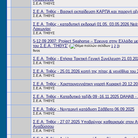
Σ.Ε.Α. ΤΗΘΥΣ
Σ.Ε.Α. Τηθύς - Βασική εκπαίδευση ΚΑΡΠΑ και παροχή οξ
Σ.Ε.Α. ΤΗΘΥΣ
Σ.Ε.Α. Τηθύς - καταδυτική εκδρομή 01.05. 03.05.2026 Νε
Λακωνίας
Σ.Ε.Α. ΤΗΘΥΣ
5-12.09.2007: Project Seahorse – Έρευνα στην Ελλάδα μ
του Σ.Ε.Α. 'ΤΗΘΥΣ'
(
1
2
3
)
fivos
Σ.Ε.Α. Τηθύς - Ετήσια Τακτική Γενική Συνέλευση 21.03.20
Σ.Ε.Α. ΤΗΘΥΣ
Σ.Ε.Α. Τηθύς - 25.01.2026 κοπή της πίτας & γενέθλια του
Σ.Ε.Α. ΤΗΘΥΣ
Σ.Ε.Α. Τηθύς - Χριστουγεννιάτικη γιορτή Κυριακή 20.12.2
Σ.Ε.Α. ΤΗΘΥΣ
Σ.Ε.Α. Τηθύς - Καταδυτικό ταξίδι 09 -16.11.2025 DAHAB -
Σ.Ε.Α. ΤΗΘΥΣ
Σ.Ε.Α. Τηθύς - Νυχτερινή κατάδυση Σάββατο 06.09.2025
Σ.Ε.Α. ΤΗΘΥΣ
Σ.Ε.Α. Τηθύς - 27.07.2025 Υποβρύχιος καθαρισμός στον Α
Αναβύσσου
Σ.Ε.Α. ΤΗΘΥΣ