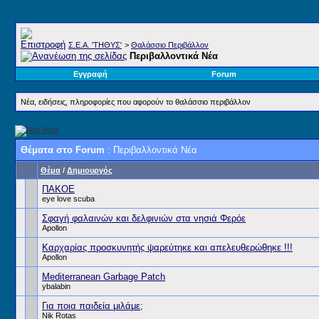
Σ.E.A. 'ΤΗΘΥΣ'
>
Θαλάσσιο Περιβάλλον
Περιβαλλοντικά Νέα
Εγγραφή
Forum
Νέα, ειδήσεις, πληροφορίες που αφορούν το θαλάσσιο περιβάλλον
Θέματα στο Forum
: Περιβαλλοντικά Νέα
Θέμα
/
Δημιουργός
ΠΑΚΟΕ
eye love scuba
Σφαγή φαλαινών και δελφινιών στα νησιά Φερόε
Apollon
Καρχαρίας προσκυνητής ψαρεύτηκε και απελευθερώθηκε !!!
Apollon
Mediterranean Garbage Patch
ybalabin
Για ποια παιδεία μιλάμε;
Nik Rotas