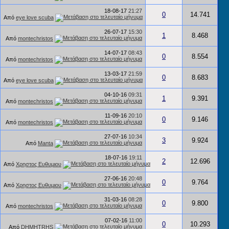
18-08-17
21:27
0
14.741
Από
eye love scuba
26-07-17
15:30
1
8.468
Από
montechristos
14-07-17
08:43
0
8.554
Από
montechristos
13-03-17
21:59
0
8.683
Από
eye love scuba
04-10-16
09:31
1
9.391
Από
montechristos
11-09-16
20:10
0
9.146
Από
montechristos
27-07-16
10:34
3
9.924
Από
Manta
18-07-16
19:11
2
12.696
Από
Χρηστος Ευθυμιου
27-06-16
20:48
0
9.764
Από
Χρηστος Ευθυμιου
31-03-16
08:28
0
9.800
Από
montechristos
07-02-16
11:00
0
10.293
Από
DHMHTRHS