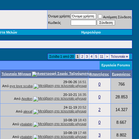
Όνομα χρήστη
Αυτόματη Σύνδεση
Κωδικός
στα Μελών
Ημερολόγιο
Σελίδα 1 από 20
1
2
3
4
5
11
>
Τελευταία
»
Εργαλεία Forums
Τελευταίο Μήνυμα
Απαντήσεις
Εμφανίσεις
29-06-26
16:51
0
766
Από
eye love scuba
20-10-21
16:35
0
28.853
Από
Apollon
24-11-19
20:52
2
14.327
Από
alexaf
10-08-19
18:43
0
8.667
Από
ybalabin
10-08-19
17:48
3
8.802
Από
ybalabin