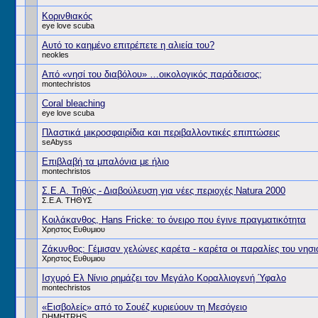
Koρινθιακός
eye love scuba
Αυτό το καημένο επιτρέπετε η αλιεία του?
neokles
Από «νησί του διαβόλου» …οικολογικός παράδεισος;
montechristos
Coral bleaching
eye love scuba
Πλαστικά μικροσφαιρίδια και περιβαλλοντικές επιπτώσεις
seAbyss
Επιβλαβή τα μπαλόνια με ήλιο
montechristos
Σ.Ε.Α. Τηθύς - Διαβούλευση για νέες περιοχές Natura 2000
Σ.Ε.Α. ΤΗΘΥΣ
Κοιλάκανθος, Hans Fricke: το όνειρο που έγινε πραγματικότητα
Χρηστος Ευθυμιου
Ζάκυνθος: Γέμισαν χελώνες καρέτα - καρέτα οι παραλίες του νησι
Χρηστος Ευθυμιου
Ισχυρό Ελ Νίνιο ρημάζει τον Μεγάλο Κοραλλιογενή Ύφαλο
montechristos
«Εισβολείς» από το Σουέζ κυριεύουν τη Μεσόγειο
DHMHTRHS