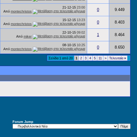
21-12-15
23:00
0
9.449
Από
montechristos
15-12-15
13:23
0
8.403
Από
montechristos
22-10-15
09:02
1
8.464
Από
miker
08-10-15
10:25
0
8.650
Από
montechristos
Σελίδα 1 από 20
1
2
3
4
5
11
>
Τελευταία
»
Forum Jump