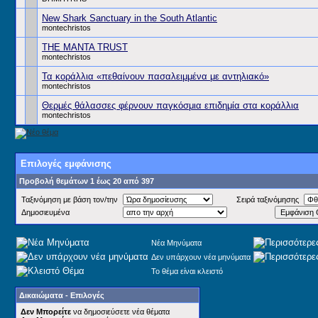
New Shark Sanctuary in the South Atlantic
montechristos
THE MANTA TRUST
montechristos
Τα κοράλλια «πεθαίνουν πασαλειμμένα με αντηλιακό»
montechristos
Θερμές θάλασσες φέρνουν παγκόσμια επιδημία στα κοράλλια
montechristos
Επιλογές εμφάνισης
Προβολή θεμάτων 1 έως 20 από 397
Ταξινόμηση με βάση τον/την
Σειρά ταξινόμησης
Δημοσιευμένα
Νέα Μηνύματα
Δεν υπάρχουν νέα μηνύματα
Το θέμα είναι κλειστό
Δικαιώματα - Επιλογές
Δεν Μπορείτε
να δημοσιεύσετε νέα θέματα