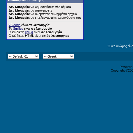
Δικαιώματα - Επιλογές
Δεν Μπορείτε
να δημοσιεύσετε νέα θέματα
Δεν Μπορείτε
να απαντήσετε
Δεν Μπορείτε
να ανεβάσετε συνημμένα αρχεία
Δεν Μπορείτε
να επεξεργαστείτε τα μηνύματα σας
vB code
είναι
σε λειτουργία
Τα
Smilies
είναι
σε λειτουργία
Ο κώδικας
[IMG]
είναι
σε λειτουργία
Ο κώδικας HTML είναι
εκτός λειτουργίας
Όλες οι ώρες είν
Powered b
Copyright ©2000