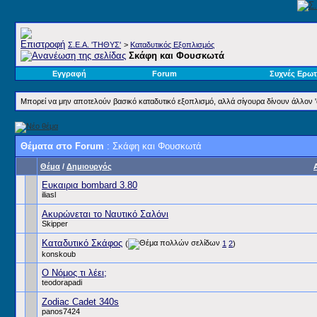
Σ.E.A. 'ΤΗΘΥΣ'
>
Καταδυτικός Εξοπλισμός
Σκάφη και Φουσκωτά
Εγγραφή
Forum
Συχνές Ερωτ
Μπορεί να μην αποτελούν βασικό καταδυτικό εξοπλισμό, αλλά σίγουρα δίνουν άλλον 'α
Θέματα στο Forum
: Σκάφη και Φουσκωτά
Θέμα
/
Δημιουργός
Ευκαιρια bombard 3.80
iliasl
Ακυρώνεται το Ναυτικό Σαλόνι
Skipper
Καταδυτικό Σκάφος
(
1
2
)
konskoub
Ο Νόμος τι λέει;
teodorapadi
Zodiac Cadet 340s
panos7424