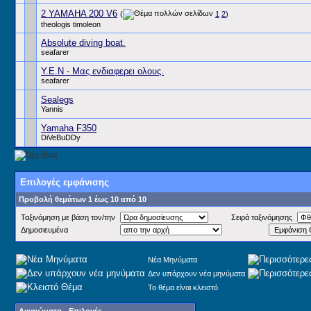
2 YAMAHA 200 V6
(
1
2
)
theologis timoleon
Absolute diving boat.
seafarer
Υ.Ε.Ν - Μας ενδιαφερει ολους.
seafarer
Sealegs
Yannis
Yamaha F350
DiVeBuDDy
Επιλογές εμφάνισης
Προβολή θεμάτων 1 έως 10 από 10
Ταξινόμηση με βάση τον/την
Σειρά ταξινόμησης
Δημοσιευμένα
Νέα Μηνύματα
Δεν υπάρχουν νέα μηνύματα
Το θέμα είναι κλειστό