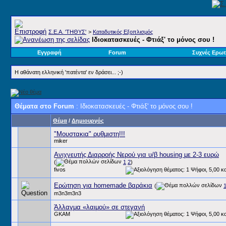
Σ.E.A. 'ΤΗΘΥΣ'
>
Καταδυτικός Εξοπλισμός
Ιδιοκατασκευές - Φτιάξ' το μόνος σου !
Εγγραφή
Forum
Συχνές Ερωτ
Η αθάνατη ελληνική 'πατέντα' εν δράσει... ;-)
Θέματα στο Forum
: Ιδιοκατασκευές - Φτιάξ' το μόνος σου !
Θέμα
/
Δημιουργός
"Μουστακια" ρυθμιστη!!!
miker
Ανιχνευτής Διαρροής Νερού για υ/β housing με 2-3 ευρώ
(
1
2
)
fivos
Ερώτηση για homemade βαράκια
(
m3n3m3n3
Άλλαγμα «λαιμού» σε στεγανή
GKAM