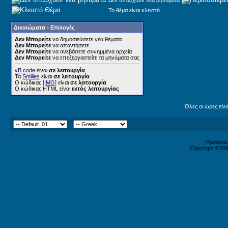
Δεν υπάρχουν νέα μηνύματα
Το θέμα είναι κλειστό
Δικαιώματα - Επιλογές
Δεν Μπορείτε
να δημοσιεύσετε νέα θέματα
Δεν Μπορείτε
να απαντήσετε
Δεν Μπορείτε
να ανεβάσετε συνημμένα αρχεία
Δεν Μπορείτε
να επεξεργαστείτε τα μηνύματα σας
vB code
είναι
σε λειτουργία
Τα
Smilies
είναι
σε λειτουργία
Ο κώδικας
[IMG]
είναι
σε λειτουργία
Ο κώδικας HTML είναι
εκτός λειτουργίας
Όλες οι ώρες είν
Powered b
Copyright ©2000