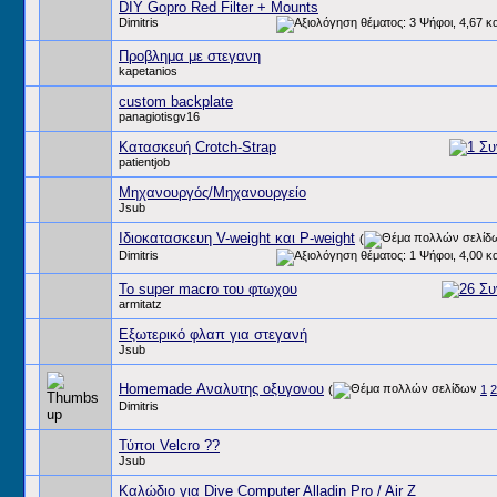
DIY Gopro Red Filter + Mounts
Dimitris
Προβλημα με στεγανη
kapetanios
custom backplate
panagiotisgv16
Κατασκευή Crotch-Strap
patientjob
Μηχανουργός/Μηχανουργείο
Jsub
Ιδιοκατασκευη V-weight και P-weight
(
Dimitris
Το super macro του φτωχου
armitatz
Εξωτερικό φλαπ για στεγανή
Jsub
Homemade Αναλυτης οξυγονου
(
1
2
Dimitris
Τύποι Velcro ??
Jsub
Καλώδιο για Dive Computer Alladin Pro / Air Z