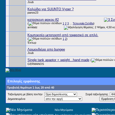
Jsub
Καλώδιο για SUUNTO Vyper ?
panos23
κατασκευη φακου #2
(
1
2
3
...
Τελευταία Σελίδα
)
armitatz
Κομπρεσέρ μετατροπή από τριφασικό σε απλό.
(
1
2
)
Έκτωρ
Λαιμουδιέρα απο bungee
Jsub
Single tank apaptor + weight...hand made
(
GERMANOS
Επιλογές εμφάνισης
Προβολή θεμάτων 1 έως 20 από 40
Ταξινόμηση με βάση τον/την
Σειρά ταξινόμησης
Δημοσιευμένα
Νέα Μηνύματα