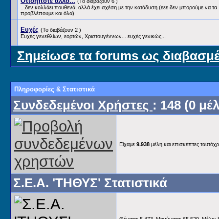
Οτιδήποτε άλλο...
(Το διαβάζουν 6 )
...δεν κολλάει πουθενά, αλλά έχει σχέση με την κατάδυση (εεε δεν μπορούμε να τα
προβλέπουμε και όλα)
Ευχές
(Το διαβάζουν 2 )
Ευχές γενεθλίων, εορτών, Χριστουγέννων... ευχές γενικώς...
Σημείωσε τα forums ως διαβασμ
Πληροφορίες & Στατιστικά
Συνδεδεμένοι Χρήστες
: 148 (0 μέ
Είχαμε
9.938
μέλη και επισκέπτες ταυτόχρ
Σ.E.A. 'ΤΗΘΥΣ' Στατιστικά