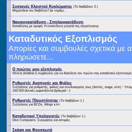
Συσκευές Κλειστού Κυκλώματος
(Το διαβάζουν 3 )
Μηχανάκια του διαβόλου? Δε νομίζω...
Ναυαγιοκατάδυση - Σπηλαιοκατάδυση
Καταδύσεις με οροφή: Η επικίνδυνη γοητεία της εξερεύνησης
Καταδυτικός Εξοπλισμός
Απορίες και συμβουλές σχετικά με 
πληρώσετε...
Ο πρώτος μου εξοπλισμός
Θέλετε βοήθεια ή συμβουλές για να διαλέξετε τον πρώτο σας καταδυτικό εξοπλισμό;
Ρυθμιστές Αναπνοής και Φιάλες
Συζητήσεις για ρυθμιστές, φιάλες και συνδυασμούς τους (διπλές, stage, κλπ) - Υπομ
100.000 βουτιές εμφανίζονται βράγχια! :-)
Ρυθμιστές Πλευστότητας
(Το διαβάζουν 1 )
Συζητήσεις για BCDs, Wings κλπ.
Καταδυτικοί Υπολογιστές
(Το διαβάζουν 1 )
Dive Computers: Συγκρίσεις και απορίες
Σκάφη και Φουσκωτά