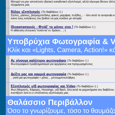
Μπορεί να μην αποτελούν βασικό καταδυτικό εξοπλισμό, αλλά σίγουρα δίνουν άλλον
εξορμήσεις μας
Άλλος εξοπλισμός
(Το διαβάζουν 1 )
Στολές, μάσκες, βατραχοπέδιλα, φακοί, μαχαίρια, πυξίδες... - όλο αυτό το αναγκαίο
κάνει τους κατοίκους του βυθού να μας κοιτάνε με απορία
Ιδιοκατασκευές - Φτιάξ' το μόνος σου !
(Το διαβάζουν 1 )
Η αθάνατη ελληνική 'πατέντα' εν δράσει... ;-)
Υποβρύχια Φωτογραφία & V
Κλίκ και «Lights, Camera, Action!» 
Ας γίνουμε καλύτεροι φωτογράφοι
(Το διαβάζουν 1 )
Φωτογραφικοί προβληματισμοί για αρχάριους και προχωρημένους
Δείξτε μας και καμμιά φωτογραφία
(Το διαβάζουν 1 )
...γιατί μια φωτογραφία = χίλιες ...μπουρμπουλήθρες
Εξοπλισμός υ/β φωτογραφίας και Video
(Το διαβάζουν 1 )
Φωτ.Μηχανές, Κάμερες, Housings, υ/β flash, όλα αυτά τα μηχανήματα του διαβόλου
κοστίζουν όσο κι ο υπόλοιπος εξοπλισμός μας
Θαλάσσιο Περιβάλλον
Όσο το γνωρίζουμε, τόσο το θαυμάζο