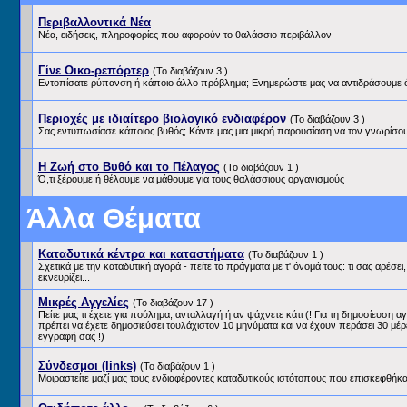
Περιβαλλοντικά Νέα
Νέα, ειδήσεις, πληροφορίες που αφορούν το θαλάσσιο περιβάλλον
Γίνε Οικο-ρεπόρτερ
(Το διαβάζουν 3 )
Εντοπίσατε ρύπανση ή κάποιο άλλο πρόβλημα; Ενημερώστε μας να αντιδράσουμε ό
Περιοχές με ιδιαίτερο βιολογικό ενδιαφέρον
(Το διαβάζουν 3 )
Σας εντυπωσίασε κάποιος βυθός; Κάντε μας μια μικρή παρουσίαση να τον γνωρίσουμ
Η Ζωή στο Βυθό και το Πέλαγος
(Το διαβάζουν 1 )
Ό,τι ξέρουμε ή θέλουμε να μάθουμε για τους θαλάσσιους οργανισμούς
Άλλα Θέματα
Καταδυτικά κέντρα και καταστήματα
(Το διαβάζουν 1 )
Σχετικά με την καταδυτική αγορά - πείτε τα πράγματα με τ' όνομά τους: τι σας αρέσει,
εκνευρίζει...
Μικρές Αγγελίες
(Το διαβάζουν 17 )
Πείτε μας τι έχετε για πούλημα, ανταλλαγή ή αν ψάχνετε κάτι (! Για τη δημοσίευση α
πρέπει να έχετε δημοσιεύσει τουλάχιστον 10 μηνύματα και να έχουν περάσει 30 μέρ
εγγραφή σας !)
Σύνδεσμοι (links)
(Το διαβάζουν 1 )
Μοιραστείτε μαζί μας τους ενδιαφέροντες καταδυτικούς ιστότοπους που επισκεφθήκα