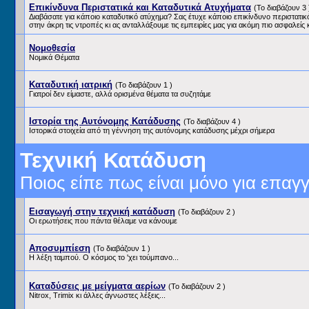
Επικίνδυνα Περιστατικά και Καταδυτικά Ατυχήματα
(Το διαβάζουν 3 
Διαβάσατε για κάποιο καταδυτικό ατύχημα? Σας έτυχε κάποιο επικίνδυνο περιστατικ
στην άκρη τις ντροπές κι ας ανταλλάξουμε τις εμπειρίες μας για ακόμη πιο ασφαλείς 
Νομοθεσία
Νομικά Θέματα
Καταδυτική ιατρική
(Το διαβάζουν 1 )
Γιατροί δεν είμαστε, αλλά ορισμένα θέματα τα συζητάμε
Ιστορία της Αυτόνομης Κατάδυσης
(Το διαβάζουν 4 )
Ιστορικά στοιχεία από τη γέννηση της αυτόνομης κατάδυσης μέχρι σήμερα
Τεχνική Κατάδυση
Ποιος είπε πως είναι μόνο για επαγγ
Εισαγωγή στην τεχνική κατάδυση
(Το διαβάζουν 2 )
Οι ερωτήσεις που πάντα θέλαμε να κάνουμε
Αποσυμπίεση
(Το διαβάζουν 1 )
Η λέξη ταμπού. Ο κόσμος το 'χει τούμπανο...
Καταδύσεις με μείγματα αερίων
(Το διαβάζουν 2 )
Nitrox, Trimix κι άλλες άγνωστες λέξεις...