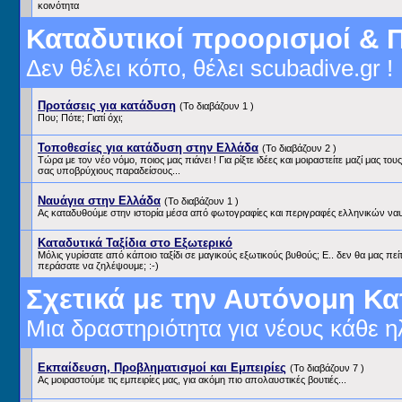
κοινότητα
Καταδυτικοί προορισμοί & Π
Δεν θέλει κόπο, θέλει scubadive.gr !
Προτάσεις για κατάδυση
(Το διαβάζουν 1 )
Που; Πότε; Γιατί όχι;
Τοποθεσίες για κατάδυση στην Ελλάδα
(Το διαβάζουν 2 )
Τώρα με τον νέο νόμο, ποιος μας πιάνει ! Για ρίξτε ιδέες και μοιραστείτε μαζί μας το
σας υποβρύχιους παραδείσους...
Ναυάγια στην Ελλάδα
(Το διαβάζουν 1 )
Ας καταδυθούμε στην ιστορία μέσα από φωτογραφίες και περιγραφές ελληνικών να
Καταδυτικά Ταξίδια στο Εξωτερικό
Μόλις γυρίσατε από κάποιο ταξίδι σε μαγικούς εξωτικούς βυθούς; Ε.. δεν θα μας πε
περάσατε να ζηλέψουμε; :-)
Σχετικά με την Αυτόνομη Κ
Μια δραστηριότητα για νέους κάθε ηλι
Εκπαίδευση, Προβληματισμοί και Εμπειρίες
(Το διαβάζουν 7 )
Ας μοιραστούμε τις εμπειρίες μας, για ακόμη πιο απολαυστικές βουτιές...