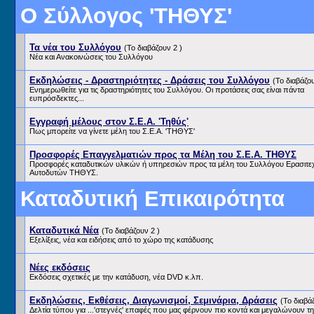
Ο Σύλλογος 'ΤΗΘΥΣ'
Τα νέα του Συλλόγου
(Το διαβάζουν 2 )
Νέα και Ανακοινώσεις του Συλλόγου
Εκδηλώσεις - Δραστηριότητες - Δράσεις του Συλλόγου
(Το διαβάζο
Ενημερωθείτε για τις δραστηριότητες του Συλλόγου. Οι προτάσεις σας είναι πάντα
ευπρόσδεκτες...
Εγγραφή μέλους στον Σ.Ε.Α. 'Τηθύς'
Πως μπορείτε να γίνετε μέλη του Σ.Ε.Α. 'ΤΗΘΥΣ'
Προσφορές Επαγγελματιών προς τα Μέλη του Σ.Ε.Α. ΤΗΘΥΣ
Προσφορές καταδυτικών υλικών ή υπηρεσιών προς τα μέλη του Συλλόγου Ερασιτ
Αυτοδυτών ΤΗΘΥΣ.
Καταδυτική Επικαιρότητα
Καταδυτικά Νέα
(Το διαβάζουν 2 )
Εξελίξεις, νέα και ειδήσεις από το χώρο της κατάδυσης
Νέες εκδόσεις
Εκδόσεις σχετικές με την κατάδυση, νέα DVD κ.λπ.
Εκδηλώσεις, Εκθέσεις, Διαγωνισμοί, Σεμινάρια, Δράσεις
(Το διαβά
Δελτία τύπου για ...'στεγνές' επαφές που μας φέρνουν πιο κοντά και μεγαλώνουν τ