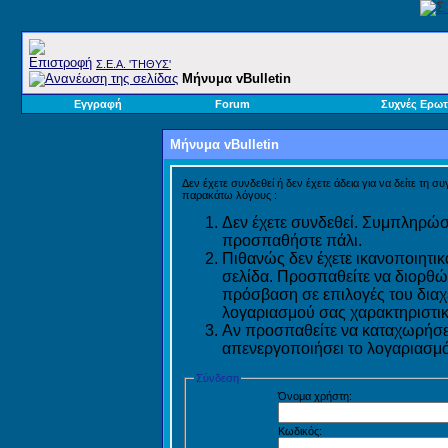
Σ.E.A. 'ΤΗΘΥΣ'
Μήνυμα vBulletin
Εγγραφή
Forum
Συχνές Ερωτ
Μήνυμα vBulletin
Δεν έχετε συνδεθεί ή δεν έχετε άδεια για να δείτε τη σ
παρακάτω λόγους :
Δεν έχετε συνδεθεί. Συμπληρώστ
προσπαθήστε πάλι.
Πιθανώς δεν έχετε ικανοποιητικ
σελίδα. Προσπαθείτε να διορθώ
πρόσβαση σε επιλογές του διαχε
λογαριασμού σας χαρακτηριστικ
Αν προσπαθείτε να καταχωρήσετ
απενεργοποιήσει το λογαριασμό 
Σύνδεση
Όνομα χρήστη:
Κωδικός: