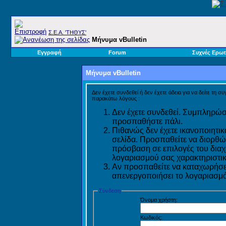
Σ.E.A. 'ΤΗΘΥΣ'
Μήνυμα vBulletin
Εγγραφή
Forum
Συχνές Ερωτ
Μήνυμα vBulletin
Δεν έχετε συνδεθεί ή δεν έχετε άδεια για να δείτε τη σ
παρακάτω λόγους :
Δεν έχετε συνδεθεί. Συμπληρώστ
προσπαθήστε πάλι.
Πιθανώς δεν έχετε ικανοποιητικ
σελίδα. Προσπαθείτε να διορθώ
πρόσβαση σε επιλογές του διαχε
λογαριασμού σας χαρακτηριστικ
Αν προσπαθείτε να καταχωρήσετ
απενεργοποιήσει το λογαριασμό 
Σύνδεση
Όνομα χρήστη:
Κωδικός: