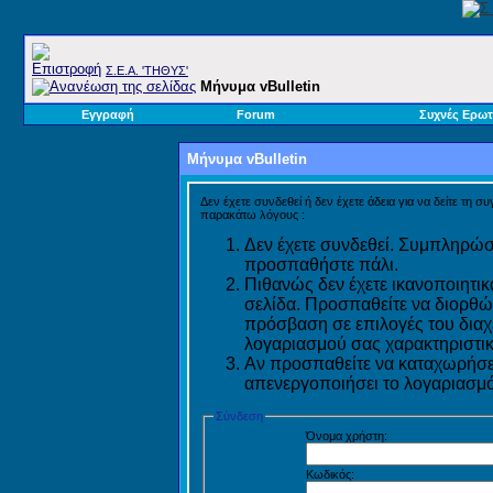
Σ.E.A. 'ΤΗΘΥΣ'
Μήνυμα vBulletin
Εγγραφή
Forum
Συχνές Ερωτ
Μήνυμα vBulletin
Δεν έχετε συνδεθεί ή δεν έχετε άδεια για να δείτε τη σ
παρακάτω λόγους :
Δεν έχετε συνδεθεί. Συμπληρώστ
προσπαθήστε πάλι.
Πιθανώς δεν έχετε ικανοποιητικ
σελίδα. Προσπαθείτε να διορθώ
πρόσβαση σε επιλογές του διαχε
λογαριασμού σας χαρακτηριστικ
Αν προσπαθείτε να καταχωρήσετ
απενεργοποιήσει το λογαριασμό 
Σύνδεση
Όνομα χρήστη:
Κωδικός: