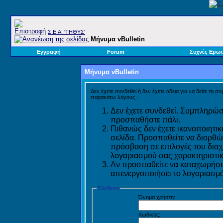
Σ.E.A. 'ΤΗΘΥΣ'
Μήνυμα vBulletin
Εγγραφή
Forum
Συχνές Ερωτ
Μήνυμα vBulletin
Δεν έχετε συνδεθεί ή δεν έχετε άδεια για να δείτε τη σ
παρακάτω λόγους :
Δεν έχετε συνδεθεί. Συμπληρώστ
προσπαθήστε πάλι.
Πιθανώς δεν έχετε ικανοποιητικ
σελίδα. Προσπαθείτε να διορθώ
πρόσβαση σε επιλογές του διαχε
λογαριασμού σας χαρακτηριστικ
Αν προσπαθείτε να καταχωρήσετ
απενεργοποιήσει το λογαριασμό 
Σύνδεση
Όνομα χρήστη:
Κωδικός: