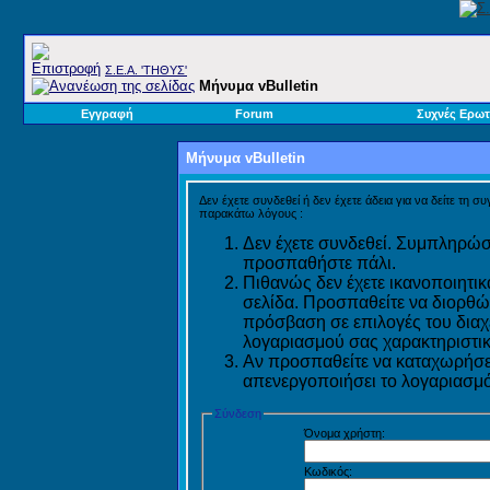
Σ.E.A. 'ΤΗΘΥΣ'
Μήνυμα vBulletin
Εγγραφή
Forum
Συχνές Ερωτ
Μήνυμα vBulletin
Δεν έχετε συνδεθεί ή δεν έχετε άδεια για να δείτε τη σ
παρακάτω λόγους :
Δεν έχετε συνδεθεί. Συμπληρώστ
προσπαθήστε πάλι.
Πιθανώς δεν έχετε ικανοποιητικ
σελίδα. Προσπαθείτε να διορθώ
πρόσβαση σε επιλογές του διαχε
λογαριασμού σας χαρακτηριστικ
Αν προσπαθείτε να καταχωρήσετ
απενεργοποιήσει το λογαριασμό 
Σύνδεση
Όνομα χρήστη:
Κωδικός: