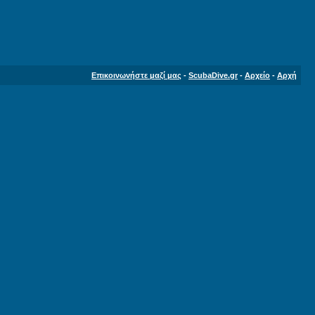
Επικοινωνήστε μαζί μας
-
ScubaDive.gr
-
Αρχείο
-
Αρχή