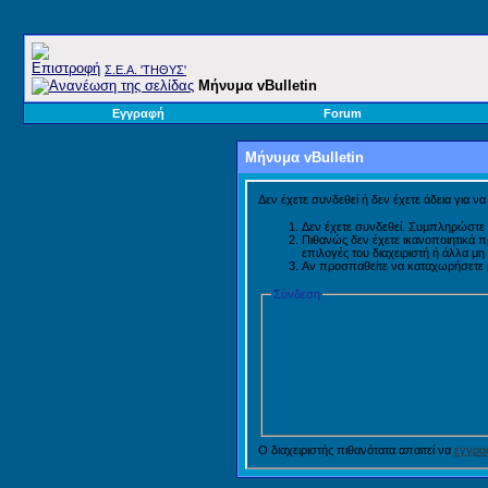
Σ.E.A. 'ΤΗΘΥΣ'
Μήνυμα vBulletin
Εγγραφή
Forum
Μήνυμα vBulletin
Δεν έχετε συνδεθεί ή δεν έχετε άδεια για ν
Δεν έχετε συνδεθεί. Συμπληρώστε 
Πιθανώς δεν έχετε ικανοποιητικά 
επιλογές του διαχειριστή ή άλλα μ
Αν προσπαθείτε να καταχωρήσετε μή
Σύνδεση
Ο διαχειριστής πιθανότατα απαιτεί να
εγγραφ