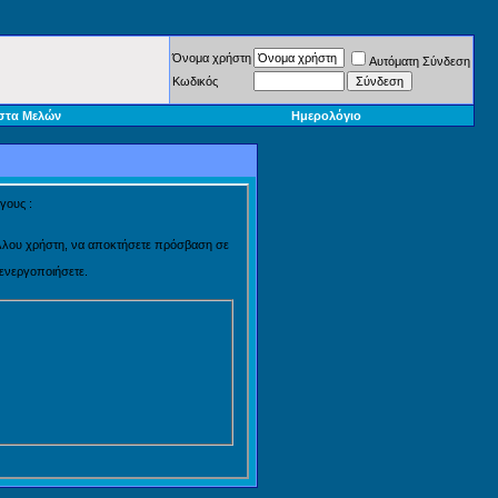
Όνομα χρήστη
Αυτόματη Σύνδεση
Κωδικός
στα Μελών
Ημερολόγιο
γους :
 άλλου χρήστη, να αποκτήσετε πρόσβαση σε
 ενεργοποιήσετε.