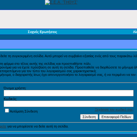
Συχνές Ερωτήσεις
Λί
α δείτε τη συγκεκριμένη σελίδα. Αυτό μπορεί να συμβαίνει εξαιτίας ενός από τους παρακάτω λό
τη φόρμα στο τέλος αυτής της σελίδας και προσπαθήστε πάλι.
προνόμια για να έχετε πρόσβαση σε αυτή τη σελίδα. Προσπαθείτε να διορθώσετε το μήνυμα
η επιτρεπόμενα για τον τύπο του λογαριασμού σας χαρακτηριστικά;
νυμα, ο διαχειριστής ίσως έχει απενεργοποιήσει το λογαριασμό σας, ή να περιμένει να τον
Όνομα χρήστη:
Κωδικός:
Ξεχάσατε τον κωδικό σας;
Αυτόματη Σύνδεση
είτε
για να μπορέσετε να δείτε αυτή τη σελίδα.