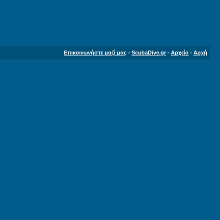
Επικοινωνήστε μαζί μας
-
ScubaDive.gr
-
Αρχείο
-
Αρχή