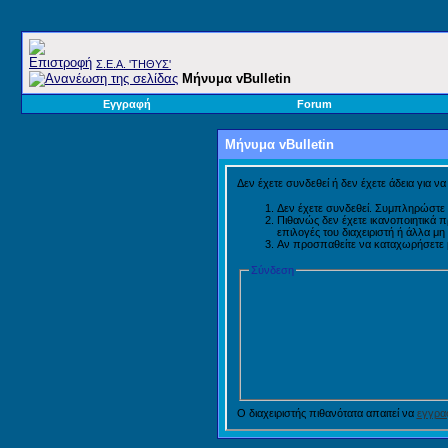
Σ.E.A. 'ΤΗΘΥΣ'
Μήνυμα vBulletin
Εγγραφή
Forum
Μήνυμα vBulletin
Δεν έχετε συνδεθεί ή δεν έχετε άδεια για ν
Δεν έχετε συνδεθεί. Συμπληρώστε 
Πιθανώς δεν έχετε ικανοποιητικά 
επιλογές του διαχειριστή ή άλλα μ
Αν προσπαθείτε να καταχωρήσετε μή
Σύνδεση
Ο διαχειριστής πιθανότατα απαιτεί να
εγγραφ