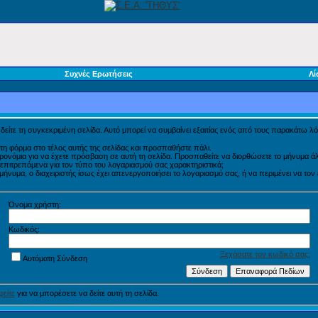
Συχνές Ερωτήσεις
Λί
α δείτε τη συγκεκριμένη σελίδα. Αυτό μπορεί να συμβαίνει εξαιτίας ενός από τους παρακάτω λό
τη φόρμα στο τέλος αυτής της σελίδας και προσπαθήστε πάλι.
προνόμια για να έχετε πρόσβαση σε αυτή τη σελίδα. Προσπαθείτε να διορθώσετε το μήνυμα
η επιτρεπόμενα για τον τύπο του λογαριασμού σας χαρακτηριστικά;
νυμα, ο διαχειριστής ίσως έχει απενεργοποιήσει το λογαριασμό σας, ή να περιμένει να τον
Όνομα χρήστη:
Κωδικός:
Ξεχάσατε τον κωδικό σας;
Αυτόματη Σύνδεση
είτε
για να μπορέσετε να δείτε αυτή τη σελίδα.