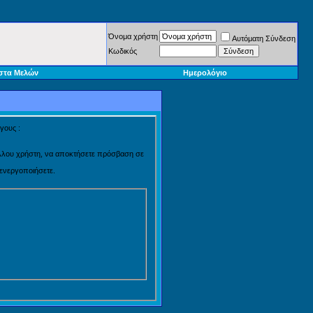
Όνομα χρήστη
Αυτόματη Σύνδεση
Κωδικός
στα Μελών
Ημερολόγιο
γους :
 άλλου χρήστη, να αποκτήσετε πρόσβαση σε
 ενεργοποιήσετε.