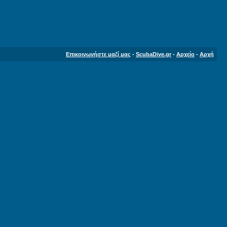
Επικοινωνήστε μαζί μας
-
ScubaDive.gr
-
Αρχείο
-
Αρχή