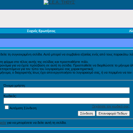
Συχνές Ερωτήσεις
Λί
α δείτε τη συγκεκριμένη σελίδα. Αυτό μπορεί να συμβαίνει εξαιτίας ενός από τους παρακάτω λό
τη φόρμα στο τέλος αυτής της σελίδας και προσπαθήστε πάλι.
προνόμια για να έχετε πρόσβαση σε αυτή τη σελίδα. Προσπαθείτε να διορθώσετε το μήνυμα
η επιτρεπόμενα για τον τύπο του λογαριασμού σας χαρακτηριστικά;
νυμα, ο διαχειριστής ίσως έχει απενεργοποιήσει το λογαριασμό σας, ή να περιμένει να τον
Όνομα χρήστη:
Κωδικός:
Ξεχάσατε τον κωδικό σας;
Αυτόματη Σύνδεση
είτε
για να μπορέσετε να δείτε αυτή τη σελίδα.