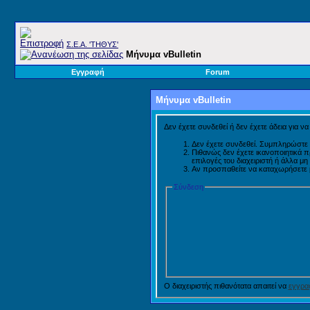
Σ.E.A. 'ΤΗΘΥΣ'
Μήνυμα vBulletin
Εγγραφή
Forum
Μήνυμα vBulletin
Δεν έχετε συνδεθεί ή δεν έχετε άδεια για ν
Δεν έχετε συνδεθεί. Συμπληρώστε 
Πιθανώς δεν έχετε ικανοποιητικά 
επιλογές του διαχειριστή ή άλλα μ
Αν προσπαθείτε να καταχωρήσετε μή
Σύνδεση
Ο διαχειριστής πιθανότατα απαιτεί να
εγγραφ