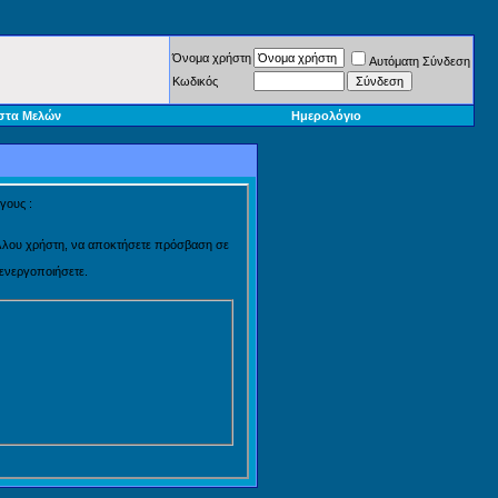
Όνομα χρήστη
Αυτόματη Σύνδεση
Κωδικός
στα Μελών
Ημερολόγιο
γους :
 άλλου χρήστη, να αποκτήσετε πρόσβαση σε
 ενεργοποιήσετε.