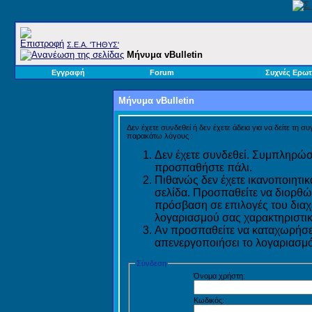
Σ.E.A. 'ΤΗΘΥΣ'
Μήνυμα vBulletin
Εγγραφή
Forum
Συχνές Ερωτ
Μήνυμα vBulletin
Δεν έχετε συνδεθεί ή δεν έχετε άδεια για να δείτε τη σ
παρακάτω λόγους :
Δεν έχετε συνδεθεί. Συμπληρώστ
προσπαθήστε πάλι.
Πιθανώς δεν έχετε ικανοποιητικ
σελίδα. Προσπαθείτε να διορθώ
πρόσβαση σε επιλογές του διαχε
λογαριασμού σας χαρακτηριστικ
Αν προσπαθείτε να καταχωρήσετ
απενεργοποιήσει το λογαριασμό 
Σύνδεση
Όνομα χρήστη:
Κωδικός: