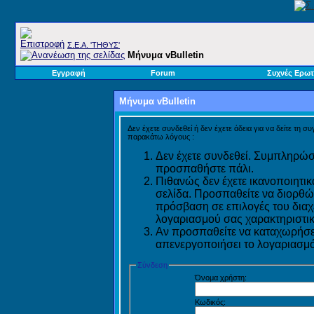
Σ.E.A. 'ΤΗΘΥΣ'
Μήνυμα vBulletin
Εγγραφή
Forum
Συχνές Ερωτ
Μήνυμα vBulletin
Δεν έχετε συνδεθεί ή δεν έχετε άδεια για να δείτε τη σ
παρακάτω λόγους :
Δεν έχετε συνδεθεί. Συμπληρώστ
προσπαθήστε πάλι.
Πιθανώς δεν έχετε ικανοποιητικ
σελίδα. Προσπαθείτε να διορθώ
πρόσβαση σε επιλογές του διαχε
λογαριασμού σας χαρακτηριστικ
Αν προσπαθείτε να καταχωρήσετ
απενεργοποιήσει το λογαριασμό 
Σύνδεση
Όνομα χρήστη:
Κωδικός: