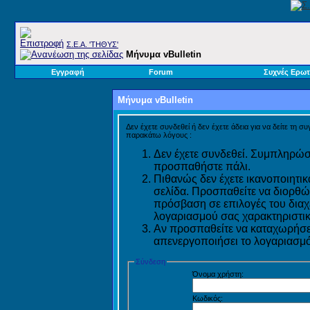
Σ.E.A. 'ΤΗΘΥΣ'
Μήνυμα vBulletin
Εγγραφή
Forum
Συχνές Ερωτ
Μήνυμα vBulletin
Δεν έχετε συνδεθεί ή δεν έχετε άδεια για να δείτε τη σ
παρακάτω λόγους :
Δεν έχετε συνδεθεί. Συμπληρώστ
προσπαθήστε πάλι.
Πιθανώς δεν έχετε ικανοποιητικ
σελίδα. Προσπαθείτε να διορθώ
πρόσβαση σε επιλογές του διαχε
λογαριασμού σας χαρακτηριστικ
Αν προσπαθείτε να καταχωρήσετ
απενεργοποιήσει το λογαριασμό 
Σύνδεση
Όνομα χρήστη:
Κωδικός: