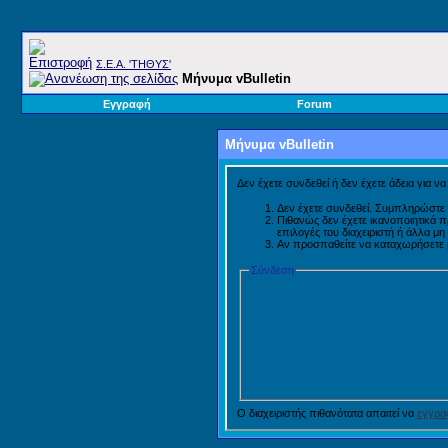
Σ.E.A. 'ΤΗΘΥΣ'
Μήνυμα vBulletin
Εγγραφή
Forum
Μήνυμα vBulletin
Δεν έχετε συνδεθεί ή δεν έχετε άδεια για ν
Δεν έχετε συνδεθεί. Συμπληρώστε 
Πιθανώς δεν έχετε ικανοποιητικά 
επιλογές του διαχειριστή ή άλλα μ
Αν προσπαθείτε να καταχωρήσετε μή
Σύνδεση
Ο διαχειριστής πιθανότατα απαιτεί να
εγγραφ