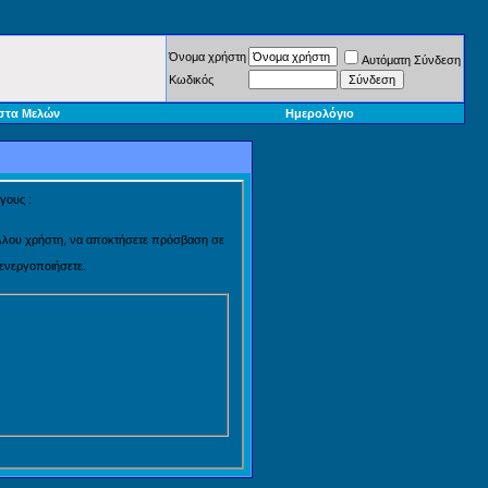
Όνομα χρήστη
Αυτόματη Σύνδεση
Κωδικός
στα Μελών
Ημερολόγιο
γους :
 άλλου χρήστη, να αποκτήσετε πρόσβαση σε
 ενεργοποιήσετε.