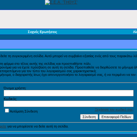
Συχνές Ερωτήσεις
Λί
α δείτε τη συγκεκριμένη σελίδα. Αυτό μπορεί να συμβαίνει εξαιτίας ενός από τους παρακάτω λό
τη φόρμα στο τέλος αυτής της σελίδας και προσπαθήστε πάλι.
προνόμια για να έχετε πρόσβαση σε αυτή τη σελίδα. Προσπαθείτε να διορθώσετε το μήνυμα
η επιτρεπόμενα για τον τύπο του λογαριασμού σας χαρακτηριστικά;
νυμα, ο διαχειριστής ίσως έχει απενεργοποιήσει το λογαριασμό σας, ή να περιμένει να τον
Όνομα χρήστη:
Κωδικός:
Ξεχάσατε τον κωδικό σας;
Αυτόματη Σύνδεση
είτε
για να μπορέσετε να δείτε αυτή τη σελίδα.