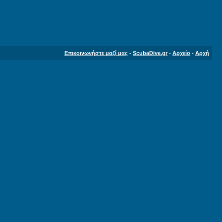
Επικοινωνήστε μαζί μας
-
ScubaDive.gr
-
Αρχείο
-
Αρχή