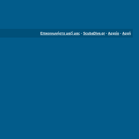
Επικοινωνήστε μαζί μας
-
ScubaDive.gr
-
Αρχείο
-
Αρχή