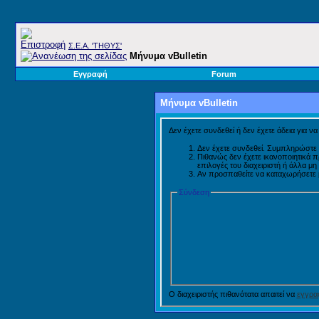
Σ.E.A. 'ΤΗΘΥΣ'
Μήνυμα vBulletin
Εγγραφή
Forum
Μήνυμα vBulletin
Δεν έχετε συνδεθεί ή δεν έχετε άδεια για ν
Δεν έχετε συνδεθεί. Συμπληρώστε 
Πιθανώς δεν έχετε ικανοποιητικά 
επιλογές του διαχειριστή ή άλλα μ
Αν προσπαθείτε να καταχωρήσετε μή
Σύνδεση
Ο διαχειριστής πιθανότατα απαιτεί να
εγγραφ