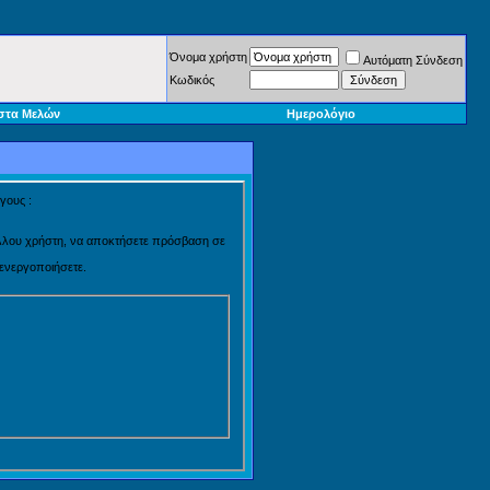
Όνομα χρήστη
Αυτόματη Σύνδεση
Κωδικός
στα Μελών
Ημερολόγιο
γους :
 άλλου χρήστη, να αποκτήσετε πρόσβαση σε
 ενεργοποιήσετε.