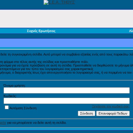
Συχνές Ερωτήσεις
Λί
α δείτε τη συγκεκριμένη σελίδα. Αυτό μπορεί να συμβαίνει εξαιτίας ενός από τους παρακάτω λό
τη φόρμα στο τέλος αυτής της σελίδας και προσπαθήστε πάλι.
προνόμια για να έχετε πρόσβαση σε αυτή τη σελίδα. Προσπαθείτε να διορθώσετε το μήνυμα
η επιτρεπόμενα για τον τύπο του λογαριασμού σας χαρακτηριστικά;
νυμα, ο διαχειριστής ίσως έχει απενεργοποιήσει το λογαριασμό σας, ή να περιμένει να τον
Όνομα χρήστη:
Κωδικός:
Ξεχάσατε τον κωδικό σας;
Αυτόματη Σύνδεση
είτε
για να μπορέσετε να δείτε αυτή τη σελίδα.