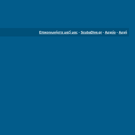
Επικοινωνήστε μαζί μας
-
ScubaDive.gr
-
Αρχείο
-
Αρχή