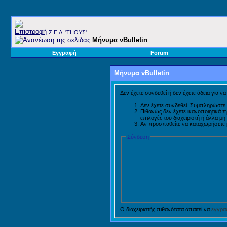
Σ.E.A. 'ΤΗΘΥΣ'
Μήνυμα vBulletin
Εγγραφή
Forum
Μήνυμα vBulletin
Δεν έχετε συνδεθεί ή δεν έχετε άδεια για ν
Δεν έχετε συνδεθεί. Συμπληρώστε 
Πιθανώς δεν έχετε ικανοποιητικά 
επιλογές του διαχειριστή ή άλλα μ
Αν προσπαθείτε να καταχωρήσετε μή
Σύνδεση
Ο διαχειριστής πιθανότατα απαιτεί να
εγγραφ