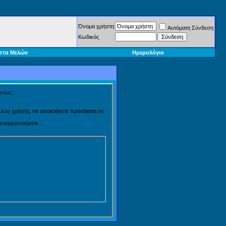
Όνομα χρήστη
Αυτόματη Σύνδεση
Κωδικός
στα Μελών
Ημερολόγιο
γους :
 άλλου χρήστη, να αποκτήσετε πρόσβαση σε
 ενεργοποιήσετε.