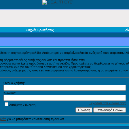
Συχνές Ερωτήσεις
Λί
α δείτε τη συγκεκριμένη σελίδα. Αυτό μπορεί να συμβαίνει εξαιτίας ενός από τους παρακάτω λό
τη φόρμα στο τέλος αυτής της σελίδας και προσπαθήστε πάλι.
προνόμια για να έχετε πρόσβαση σε αυτή τη σελίδα. Προσπαθείτε να διορθώσετε το μήνυμα
η επιτρεπόμενα για τον τύπο του λογαριασμού σας χαρακτηριστικά;
νυμα, ο διαχειριστής ίσως έχει απενεργοποιήσει το λογαριασμό σας, ή να περιμένει να τον
Όνομα χρήστη:
Κωδικός:
Ξεχάσατε τον κωδικό σας;
Αυτόματη Σύνδεση
είτε
για να μπορέσετε να δείτε αυτή τη σελίδα.