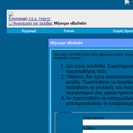
Σ.E.A. 'ΤΗΘΥΣ'
Μήνυμα vBulletin
Εγγραφή
Forum
Συχνές Ερωτ
Μήνυμα vBulletin
Δεν έχετε συνδεθεί ή δεν έχετε άδεια για να δείτε τη σ
παρακάτω λόγους :
Δεν έχετε συνδεθεί. Συμπληρώστ
προσπαθήστε πάλι.
Πιθανώς δεν έχετε ικανοποιητικ
σελίδα. Προσπαθείτε να διορθώ
πρόσβαση σε επιλογές του διαχε
λογαριασμού σας χαρακτηριστικ
Αν προσπαθείτε να καταχωρήσετ
απενεργοποιήσει το λογαριασμό 
Σύνδεση
Όνομα χρήστη:
Κωδικός: