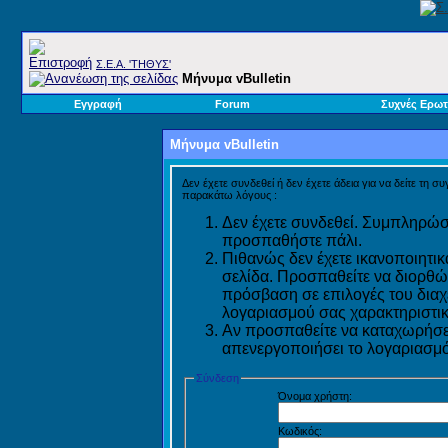
Σ.E.A. 'ΤΗΘΥΣ'
Μήνυμα vBulletin
Εγγραφή
Forum
Συχνές Ερωτ
Μήνυμα vBulletin
Δεν έχετε συνδεθεί ή δεν έχετε άδεια για να δείτε τη σ
παρακάτω λόγους :
Δεν έχετε συνδεθεί. Συμπληρώστ
προσπαθήστε πάλι.
Πιθανώς δεν έχετε ικανοποιητικ
σελίδα. Προσπαθείτε να διορθώ
πρόσβαση σε επιλογές του διαχε
λογαριασμού σας χαρακτηριστικ
Αν προσπαθείτε να καταχωρήσετ
απενεργοποιήσει το λογαριασμό 
Σύνδεση
Όνομα χρήστη:
Κωδικός: