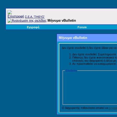
Σ.E.A. 'ΤΗΘΥΣ'
Μήνυμα vBulletin
Εγγραφή
Forum
Μήνυμα vBulletin
Δεν έχετε συνδεθεί ή δεν έχετε άδεια για ν
Δεν έχετε συνδεθεί. Συμπληρώστε 
Πιθανώς δεν έχετε ικανοποιητικά 
επιλογές του διαχειριστή ή άλλα μ
Αν προσπαθείτε να καταχωρήσετε μή
Σύνδεση
Ο διαχειριστής πιθανότατα απαιτεί να
εγγραφ