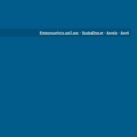
Επικοινωνήστε μαζί μας
-
ScubaDive.gr
-
Αρχείο
-
Αρχή