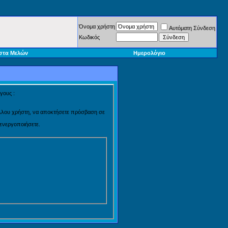
Όνομα χρήστη
Αυτόματη Σύνδεση
Κωδικός
στα Μελών
Ημερολόγιο
γους :
 άλλου χρήστη, να αποκτήσετε πρόσβαση σε
 ενεργοποιήσετε.