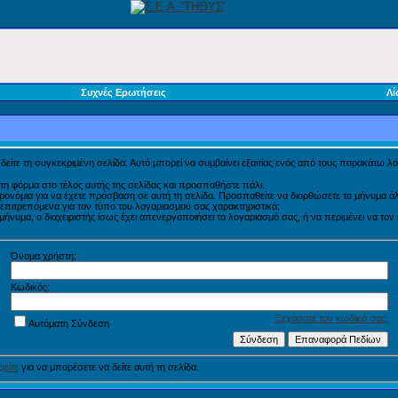
Συχνές Ερωτήσεις
Λί
α δείτε τη συγκεκριμένη σελίδα. Αυτό μπορεί να συμβαίνει εξαιτίας ενός από τους παρακάτω λό
τη φόρμα στο τέλος αυτής της σελίδας και προσπαθήστε πάλι.
προνόμια για να έχετε πρόσβαση σε αυτή τη σελίδα. Προσπαθείτε να διορθώσετε το μήνυμα
η επιτρεπόμενα για τον τύπο του λογαριασμού σας χαρακτηριστικά;
νυμα, ο διαχειριστής ίσως έχει απενεργοποιήσει το λογαριασμό σας, ή να περιμένει να τον
Όνομα χρήστη:
Κωδικός:
Ξεχάσατε τον κωδικό σας;
Αυτόματη Σύνδεση
είτε
για να μπορέσετε να δείτε αυτή τη σελίδα.