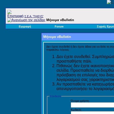
Σ.E.A. 'ΤΗΘΥΣ'
Μήνυμα vBulletin
Εγγραφή
Forum
Συχνές Ερωτ
Μήνυμα vBulletin
Δεν έχετε συνδεθεί ή δεν έχετε άδεια για να δείτε τη σ
παρακάτω λόγους :
Δεν έχετε συνδεθεί. Συμπληρώστ
προσπαθήστε πάλι.
Πιθανώς δεν έχετε ικανοποιητικ
σελίδα. Προσπαθείτε να διορθώ
πρόσβαση σε επιλογές του διαχε
λογαριασμού σας χαρακτηριστικ
Αν προσπαθείτε να καταχωρήσετ
απενεργοποιήσει το λογαριασμό 
Σύνδεση
Όνομα χρήστη:
Κωδικός: