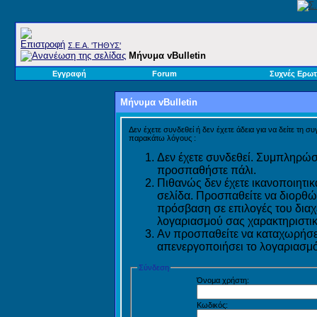
Σ.E.A. 'ΤΗΘΥΣ'
Μήνυμα vBulletin
Εγγραφή
Forum
Συχνές Ερωτ
Μήνυμα vBulletin
Δεν έχετε συνδεθεί ή δεν έχετε άδεια για να δείτε τη σ
παρακάτω λόγους :
Δεν έχετε συνδεθεί. Συμπληρώστ
προσπαθήστε πάλι.
Πιθανώς δεν έχετε ικανοποιητικ
σελίδα. Προσπαθείτε να διορθώ
πρόσβαση σε επιλογές του διαχε
λογαριασμού σας χαρακτηριστικ
Αν προσπαθείτε να καταχωρήσετ
απενεργοποιήσει το λογαριασμό 
Σύνδεση
Όνομα χρήστη:
Κωδικός: