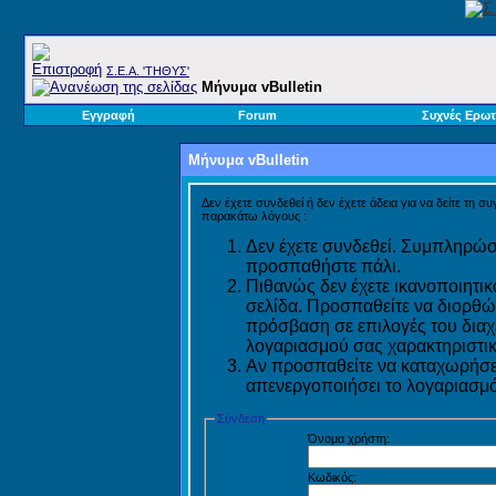
Σ.E.A. 'ΤΗΘΥΣ'
Μήνυμα vBulletin
Εγγραφή
Forum
Συχνές Ερωτ
Μήνυμα vBulletin
Δεν έχετε συνδεθεί ή δεν έχετε άδεια για να δείτε τη σ
παρακάτω λόγους :
Δεν έχετε συνδεθεί. Συμπληρώστ
προσπαθήστε πάλι.
Πιθανώς δεν έχετε ικανοποιητικ
σελίδα. Προσπαθείτε να διορθώ
πρόσβαση σε επιλογές του διαχε
λογαριασμού σας χαρακτηριστικ
Αν προσπαθείτε να καταχωρήσετ
απενεργοποιήσει το λογαριασμό 
Σύνδεση
Όνομα χρήστη:
Κωδικός: