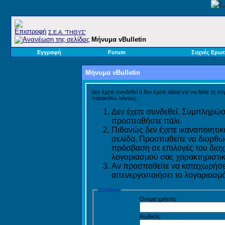
Σ.E.A. 'ΤΗΘΥΣ'
Μήνυμα vBulletin
Εγγραφή
Forum
Συχνές Ερωτ
Μήνυμα vBulletin
Δεν έχετε συνδεθεί ή δεν έχετε άδεια για να δείτε τη σ
παρακάτω λόγους :
Δεν έχετε συνδεθεί. Συμπληρώστ
προσπαθήστε πάλι.
Πιθανώς δεν έχετε ικανοποιητικ
σελίδα. Προσπαθείτε να διορθώ
πρόσβαση σε επιλογές του διαχε
λογαριασμού σας χαρακτηριστικ
Αν προσπαθείτε να καταχωρήσετ
απενεργοποιήσει το λογαριασμό 
Σύνδεση
Όνομα χρήστη:
Κωδικός: