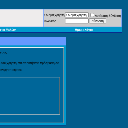
Όνομα χρήστη
Αυτόματη Σύνδεση
Κωδικός
στα Μελών
Ημερολόγιο
γους :
 άλλου χρήστη, να αποκτήσετε πρόσβαση σε
 ενεργοποιήσετε.