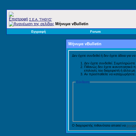
Σ.E.A. 'ΤΗΘΥΣ'
Μήνυμα vBulletin
Εγγραφή
Forum
Μήνυμα vBulletin
Δεν έχετε συνδεθεί ή δεν έχετε άδεια για ν
Δεν έχετε συνδεθεί. Συμπληρώστε 
Πιθανώς δεν έχετε ικανοποιητικά 
επιλογές του διαχειριστή ή άλλα μ
Αν προσπαθείτε να καταχωρήσετε μή
Σύνδεση
Ο διαχειριστής πιθανότατα απαιτεί να
εγγραφ