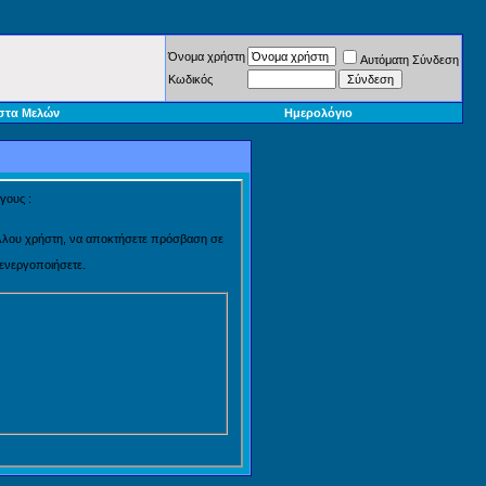
Όνομα χρήστη
Αυτόματη Σύνδεση
Κωδικός
στα Μελών
Ημερολόγιο
γους :
 άλλου χρήστη, να αποκτήσετε πρόσβαση σε
 ενεργοποιήσετε.