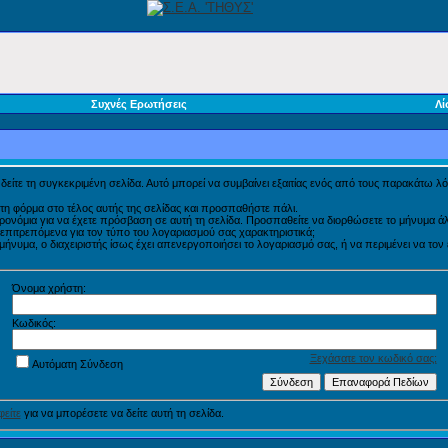
Συχνές Ερωτήσεις
Λί
α δείτε τη συγκεκριμένη σελίδα. Αυτό μπορεί να συμβαίνει εξαιτίας ενός από τους παρακάτω λό
τη φόρμα στο τέλος αυτής της σελίδας και προσπαθήστε πάλι.
προνόμια για να έχετε πρόσβαση σε αυτή τη σελίδα. Προσπαθείτε να διορθώσετε το μήνυμα
η επιτρεπόμενα για τον τύπο του λογαριασμού σας χαρακτηριστικά;
νυμα, ο διαχειριστής ίσως έχει απενεργοποιήσει το λογαριασμό σας, ή να περιμένει να τον
Όνομα χρήστη:
Κωδικός:
Ξεχάσατε τον κωδικό σας;
Αυτόματη Σύνδεση
είτε
για να μπορέσετε να δείτε αυτή τη σελίδα.