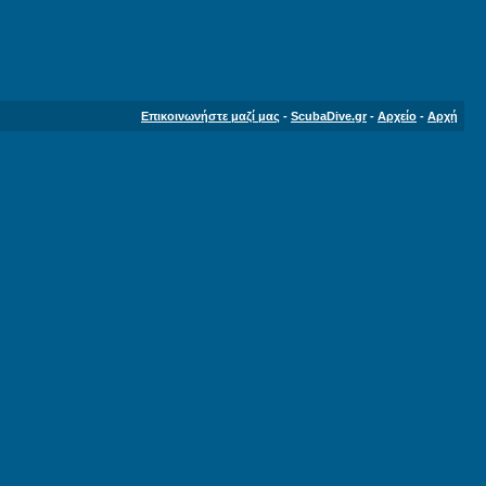
Επικοινωνήστε μαζί μας
-
ScubaDive.gr
-
Αρχείο
-
Αρχή