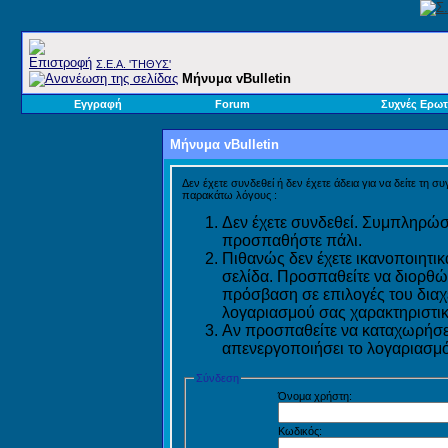
Σ.E.A. 'ΤΗΘΥΣ'
Μήνυμα vBulletin
Εγγραφή
Forum
Συχνές Ερωτ
Μήνυμα vBulletin
Δεν έχετε συνδεθεί ή δεν έχετε άδεια για να δείτε τη σ
παρακάτω λόγους :
Δεν έχετε συνδεθεί. Συμπληρώστ
προσπαθήστε πάλι.
Πιθανώς δεν έχετε ικανοποιητικ
σελίδα. Προσπαθείτε να διορθώ
πρόσβαση σε επιλογές του διαχε
λογαριασμού σας χαρακτηριστικ
Αν προσπαθείτε να καταχωρήσετ
απενεργοποιήσει το λογαριασμό 
Σύνδεση
Όνομα χρήστη:
Κωδικός: