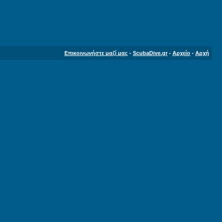
Επικοινωνήστε μαζί μας
-
ScubaDive.gr
-
Αρχείο
-
Αρχή