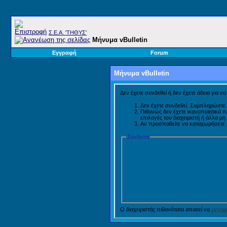
Σ.E.A. 'ΤΗΘΥΣ'
Μήνυμα vBulletin
Εγγραφή
Forum
Μήνυμα vBulletin
Δεν έχετε συνδεθεί ή δεν έχετε άδεια για ν
Δεν έχετε συνδεθεί. Συμπληρώστε 
Πιθανώς δεν έχετε ικανοποιητικά 
επιλογές του διαχειριστή ή άλλα μ
Αν προσπαθείτε να καταχωρήσετε μή
Σύνδεση
Ο διαχειριστής πιθανότατα απαιτεί να
εγγραφ