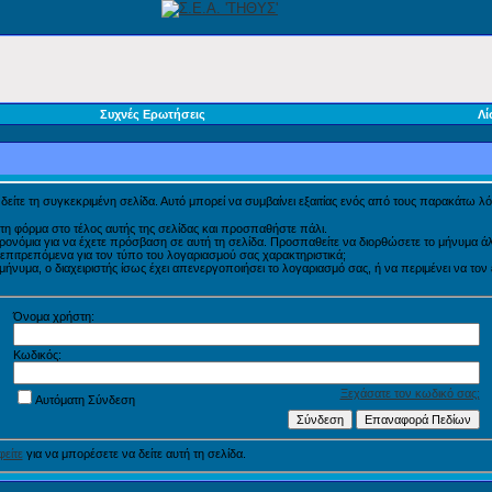
Συχνές Ερωτήσεις
Λί
α δείτε τη συγκεκριμένη σελίδα. Αυτό μπορεί να συμβαίνει εξαιτίας ενός από τους παρακάτω λό
τη φόρμα στο τέλος αυτής της σελίδας και προσπαθήστε πάλι.
προνόμια για να έχετε πρόσβαση σε αυτή τη σελίδα. Προσπαθείτε να διορθώσετε το μήνυμα
η επιτρεπόμενα για τον τύπο του λογαριασμού σας χαρακτηριστικά;
νυμα, ο διαχειριστής ίσως έχει απενεργοποιήσει το λογαριασμό σας, ή να περιμένει να τον
Όνομα χρήστη:
Κωδικός:
Ξεχάσατε τον κωδικό σας;
Αυτόματη Σύνδεση
είτε
για να μπορέσετε να δείτε αυτή τη σελίδα.