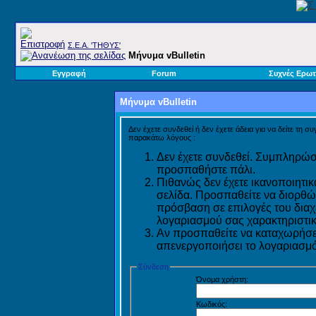
Σ.E.A. 'ΤΗΘΥΣ'
Μήνυμα vBulletin
Εγγραφή
Forum
Συχνές Ερωτ
Μήνυμα vBulletin
Δεν έχετε συνδεθεί ή δεν έχετε άδεια για να δείτε τη σ
παρακάτω λόγους :
Δεν έχετε συνδεθεί. Συμπληρώστ
προσπαθήστε πάλι.
Πιθανώς δεν έχετε ικανοποιητικ
σελίδα. Προσπαθείτε να διορθώ
πρόσβαση σε επιλογές του διαχε
λογαριασμού σας χαρακτηριστικ
Αν προσπαθείτε να καταχωρήσετ
απενεργοποιήσει το λογαριασμό 
Σύνδεση
Όνομα χρήστη:
Κωδικός: