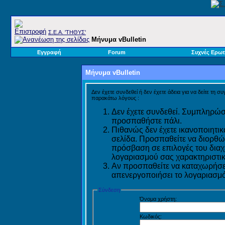
Σ.E.A. 'ΤΗΘΥΣ'
Μήνυμα vBulletin
Εγγραφή
Forum
Συχνές Ερωτ
Μήνυμα vBulletin
Δεν έχετε συνδεθεί ή δεν έχετε άδεια για να δείτε τη σ
παρακάτω λόγους :
Δεν έχετε συνδεθεί. Συμπληρώστ
προσπαθήστε πάλι.
Πιθανώς δεν έχετε ικανοποιητικ
σελίδα. Προσπαθείτε να διορθώ
πρόσβαση σε επιλογές του διαχε
λογαριασμού σας χαρακτηριστικ
Αν προσπαθείτε να καταχωρήσετ
απενεργοποιήσει το λογαριασμό 
Σύνδεση
Όνομα χρήστη:
Κωδικός: