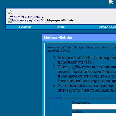
Σ.E.A. 'ΤΗΘΥΣ'
Μήνυμα vBulletin
Εγγραφή
Forum
Συχνές Ερωτ
Μήνυμα vBulletin
Δεν έχετε συνδεθεί ή δεν έχετε άδεια για να δείτε τη σ
παρακάτω λόγους :
Δεν έχετε συνδεθεί. Συμπληρώστ
προσπαθήστε πάλι.
Πιθανώς δεν έχετε ικανοποιητικ
σελίδα. Προσπαθείτε να διορθώ
πρόσβαση σε επιλογές του διαχε
λογαριασμού σας χαρακτηριστικ
Αν προσπαθείτε να καταχωρήσετ
απενεργοποιήσει το λογαριασμό 
Σύνδεση
Όνομα χρήστη:
Κωδικός: