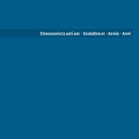
Επικοινωνήστε μαζί μας
-
ScubaDive.gr
-
Αρχείο
-
Αρχή