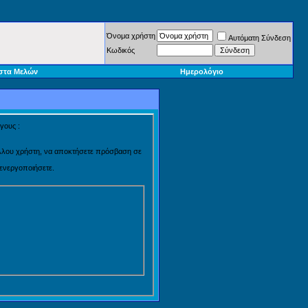
Όνομα χρήστη
Αυτόματη Σύνδεση
Κωδικός
στα Μελών
Ημερολόγιο
γους :
 άλλου χρήστη, να αποκτήσετε πρόσβαση σε
 ενεργοποιήσετε.