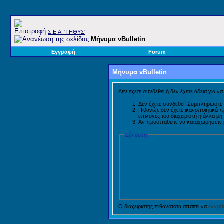
Σ.E.A. 'ΤΗΘΥΣ'
Μήνυμα vBulletin
Εγγραφή
Forum
Μήνυμα vBulletin
Δεν έχετε συνδεθεί ή δεν έχετε άδεια για ν
Δεν έχετε συνδεθεί. Συμπληρώστε 
Πιθανώς δεν έχετε ικανοποιητικά 
επιλογές του διαχειριστή ή άλλα μ
Αν προσπαθείτε να καταχωρήσετε μή
Σύνδεση
Ο διαχειριστής πιθανότατα απαιτεί να
εγγραφ