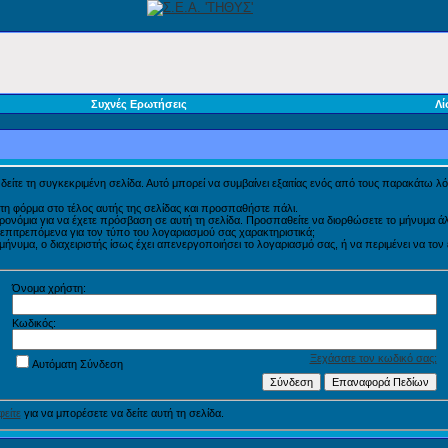
Συχνές Ερωτήσεις
Λί
α δείτε τη συγκεκριμένη σελίδα. Αυτό μπορεί να συμβαίνει εξαιτίας ενός από τους παρακάτω λό
τη φόρμα στο τέλος αυτής της σελίδας και προσπαθήστε πάλι.
προνόμια για να έχετε πρόσβαση σε αυτή τη σελίδα. Προσπαθείτε να διορθώσετε το μήνυμα
η επιτρεπόμενα για τον τύπο του λογαριασμού σας χαρακτηριστικά;
νυμα, ο διαχειριστής ίσως έχει απενεργοποιήσει το λογαριασμό σας, ή να περιμένει να τον
Όνομα χρήστη:
Κωδικός:
Ξεχάσατε τον κωδικό σας;
Αυτόματη Σύνδεση
είτε
για να μπορέσετε να δείτε αυτή τη σελίδα.