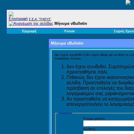
Σ.E.A. 'ΤΗΘΥΣ'
Μήνυμα vBulletin
Εγγραφή
Forum
Συχνές Ερωτ
Μήνυμα vBulletin
Δεν έχετε συνδεθεί ή δεν έχετε άδεια για να δείτε τη σ
παρακάτω λόγους :
Δεν έχετε συνδεθεί. Συμπληρώστ
προσπαθήστε πάλι.
Πιθανώς δεν έχετε ικανοποιητικ
σελίδα. Προσπαθείτε να διορθώ
πρόσβαση σε επιλογές του διαχε
λογαριασμού σας χαρακτηριστικ
Αν προσπαθείτε να καταχωρήσετ
απενεργοποιήσει το λογαριασμό 
Σύνδεση
Όνομα χρήστη:
Κωδικός: