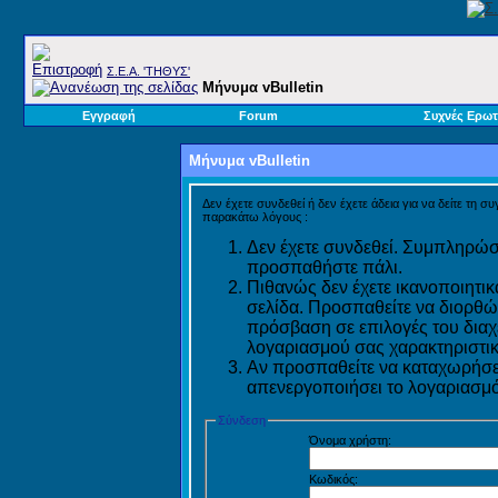
Σ.E.A. 'ΤΗΘΥΣ'
Μήνυμα vBulletin
Εγγραφή
Forum
Συχνές Ερωτ
Μήνυμα vBulletin
Δεν έχετε συνδεθεί ή δεν έχετε άδεια για να δείτε τη σ
παρακάτω λόγους :
Δεν έχετε συνδεθεί. Συμπληρώστ
προσπαθήστε πάλι.
Πιθανώς δεν έχετε ικανοποιητικ
σελίδα. Προσπαθείτε να διορθώ
πρόσβαση σε επιλογές του διαχε
λογαριασμού σας χαρακτηριστικ
Αν προσπαθείτε να καταχωρήσετ
απενεργοποιήσει το λογαριασμό 
Σύνδεση
Όνομα χρήστη:
Κωδικός: